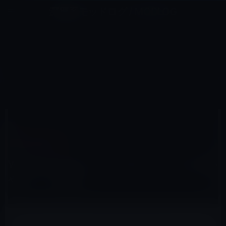
コ
ナ
深層系モッドログ / MODLOG
ン
ビ
ライフ、サイエンス、ガジェットほか、この迷宮を楽しむ人たちへ
テ
ゲ
ン
ー
IPAD（IPAD/AIR）
ツ
シ
HOME
iPad
iPad（iPad/Air）
Windows 8タブレットとiPad、どとらが使いやすい？（動画）
へ
ョ
ス
ン
キ
に
ッ
移
プ
動
2012年3月5日
M林檎
iPad（iPad/Air）
Windows 8タブレットとiPad、どとらが使い
やすい？（動画）