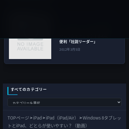
iOSアプリ
次の記事
【iPhoneアプリ】毎朝、社説
やコラムをチェックするのに
便利「社説リーダー」
2012年3月5日
すべてのカテゴリー
す
べ
て
TOPページ
>
iPad
>
iPad（iPad/Air）
>
Windows 8タブレッ
の
トとiPad、どとらが使いやすい？（動画）