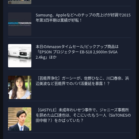
Samsung、Appleなどへのチップの売上げが好調で2015
年第3四半期は業績が好転！
本日のAmazonタイムセール/ピックアップ商品は
「EPSON プロジェクター EB-S18 2,900lm SVGA
2.4kg」ほか
［芸能界浄化］ガーシーが、佐野ひなこ、川口春奈、浜
辺美波など芸能界でのパパ活蔓延を暴露！？
［GASTYLE］未成年わいせつ事件で、ジャニーズ事務所
を辞めた山口達也は、そこにいたもう一人（SixTONESの
田中樹？）をかばっていた？