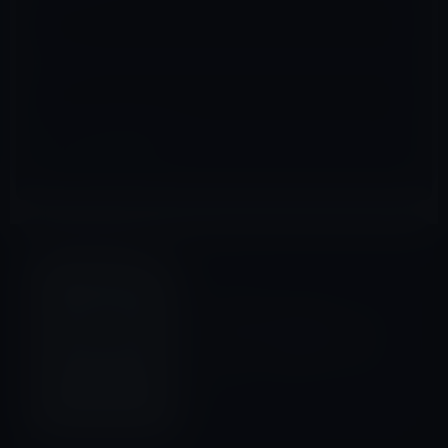
サイト
Car
前の記事
Apple中国が自動車エンジニア
を募集か？車載の情報システ
ム「iCar」を開発しているの
か？
2012年3月5日