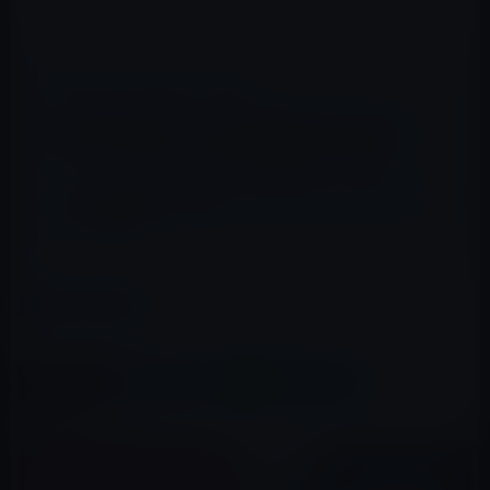
📖 あわせて読みたい記事
部品の供給不足によってiPadの出荷予測を下方修正、
Xoom、Galaxy Tabの受ける影響はさらに深刻？
【iPad 2の国内販売価格】16GB-WiFiモデルが44,800
円!?（続報）
カテゴリー
iPad（iPad/Air）
この記事をシェア
X(Twitter)
Facebook
LINE
B!はてブ
関連記事