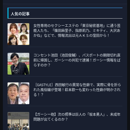
カ
テ
人気の記事
ゴ
女性専用のセクシーエステの「東京秘密基地」に通う芸
リ
能人たち、「篠田麻里子、指原莉乃、ミキティ、大沢あ
ー
かね」などで、情報流出は元ＡＫＳの窪田から！
コンセント池田（池田俊輔）、パスポートの期限切れ直
前に帰国し、ガーシーの共犯で逮捕！ガーシー情報をば
らすのか？
［GASTYLE］西田敏行の異常な性癖で、実際に骨を折ら
れた風俗嬢が登場！萩本欽一も変わった性癖が明かされ
る！？
【ガーシー砲】次の照準は巨人の「坂本勇人」、未成年
問題が出てくるのか？