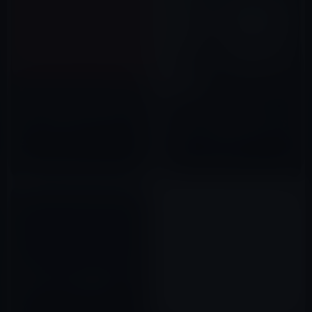
KindleやiPadによって世界は変
わっているのに日本の出版メデ
iPad 2、2019年4月30日から、
ィアはなぜ変わろうとしないの
修理サービスが受けられなくな
でしょうか。
るビンテージ製品・オブソリー
2010年03月27日
ト製品に！
2019年04月16日
SHARPが、まもなく新しいiPad
のディスプレイを供給か？
2012年03月20日