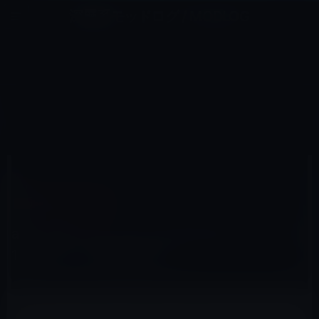
コ
ナ
深層系モッドログ / MODLOG
ン
ビ
ライフ、サイエンス、ガジェットほか、この迷宮を楽しむ人たちへ
テ
ゲ
ン
ー
ITUNESカード（コード）
ツ
シ
HOME
セール情報
iTunesカード（コード）
へ
ョ
au、オランインショップでiTunesコードを10％OFF（5月31日まで）
ス
ン
キ
に
ッ
移
プ
動
2017年5月27日
M林檎
iTunesカード（コード）
au、オランインショップでiTunesコードを
10％OFF（5月31日まで）