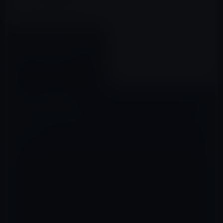
【App Store & iTunes ギフト
カード 」家電量販店、スーパー
等で5,000円以上購入・利用する
と5%分のボーナスが貰えるキャ
2019年02月22日
ンペーン（2月28日まで）
コメントを残す
メールアドレスが公開されることはありません。
※
が付いている欄は
必須項目です
コメント
※