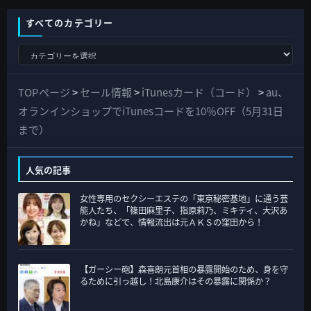
すべてのカテゴリー
す
べ
て
TOPページ
>
セール情報
>
iTunesカード（コード）
>
au、
の
オランインショップでiTunesコードを10％OFF（5月31日
カ
まで）
テ
ゴ
人気の記事
リ
女性専用のセクシーエステの「東京秘密基地」に通う芸
ー
能人たち、「篠田麻里子、指原莉乃、ミキティ、大沢あ
かね」などで、情報流出は元ＡＫＳの窪田から！
【ガーシー砲】森喜朗元首相の暴露開始のため、身を守
るために引っ越し！北島康介はその暴露に関係か？