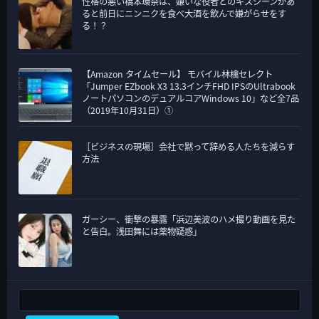
性格の悪い橋本環奈は、嫌いな役者とのキスシーンがあ
ると前日にニンニクを食べ大酒を飲んで嫌がらせをす
る！？
【Amazon タイムセール】 モバイル林檎セレクト
「Jumper EZbook X3 13.3インチFHD IPSのUltrabook
ノートパソコンのデュアルコアWindows 10」など全7品
（2019年10月31日）①
［ビジネスの現場］会社で黙って辞める人たちを減らす
方法
ガーシー、衝撃の暴露「浜辺美波のハメ撮り動画を見た
と告白。浅田舞には薬物疑惑」
検索