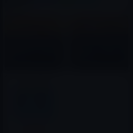
関連記事
au WALLET Market、「App
ソフトバンク、ハロウィンキャ
Store & iTunes ギフトカード」
ンペーンとして「iTunes コード
10%OFFキャンペーンを実施（8
10%増量キャンペーンを開
月5日まで）
始！」10月31日(火)午後6時ま
2019年08月02日
2017年10月30日
で