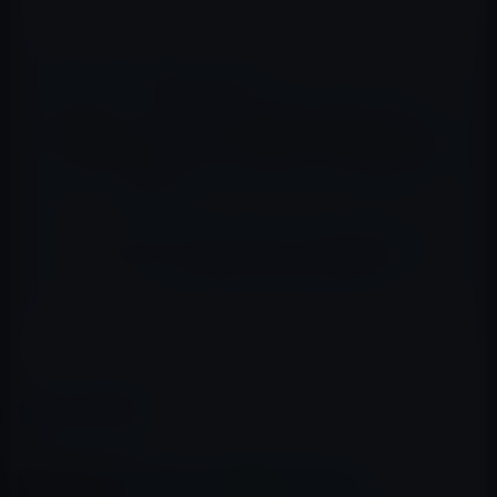
📖 あわせて読みたい記事
コンビニ各社、App Store & iTunes ギフト
カード バリアブルを購入し応募すると10%分
のボーナスコードがキャンペーン実施（5月3
日まで）
NTTドコモ、iTunes コード 10%OFF！キャ
ンペーンを実施（2017年11月5日まで）
（via
iTunes Card割引販売速報
）
カテゴリー
iTunesカード（コード）
この記事をシェア
X(Twitter)
Facebook
LINE
B!はてブ