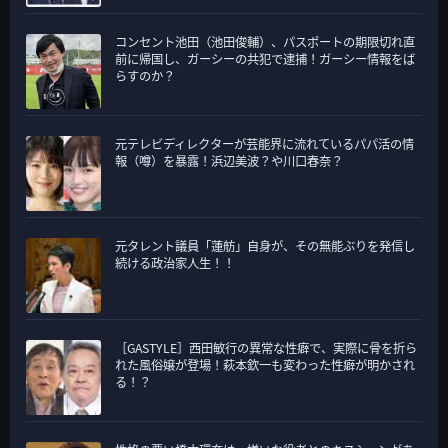
コンセント池田（池田俊輔）、パスポートの期限切れ直
前に帰国し、ガーシーの共犯で逮捕！ガーシー情報をば
らすのか？
元テレビディレクターが芸能界に流れているパパ活の情
報（噂）を暴露！浜辺美波？や川口春奈？
元タレント議員「蓮舫」自身が、その無能ぶりを発信し
続ける政治家人生！！
［GASTYLE］西田敏行の異常な性癖で、実際に骨を折ら
れた風俗嬢が登場！萩本欽一も変わった性癖が明かされ
る！？