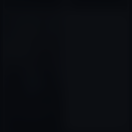
2015年12月18日
Kindle日替わりセール、遠藤 文
子（著）「石と星の夜 サラファ
ーンの星 (創元推理文庫)」499
円
2017年05月17日