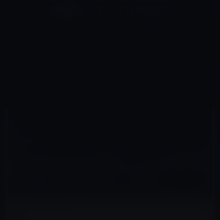
コ
ナ
深層系モッドログ / MODLOG
ン
ビ
ライフ、サイエンス、ガジェットほか、この迷宮を楽しむ人たちへ
テ
ゲ
ン
ー
IBOOKSストア
ツ
シ
HOME
セール情報
iBooksストア
へ
ョ
iBooks Storeの「今週のブック」は茂木健一郎（著）「龍馬脳のススメ」無料
ス
ン
キ
に
ッ
移
プ
動
2015年12月4日
M林檎
iBooksストア
iBooks Storeの「今週のブック」は茂木健一
郎（著）「龍馬脳のススメ」無料