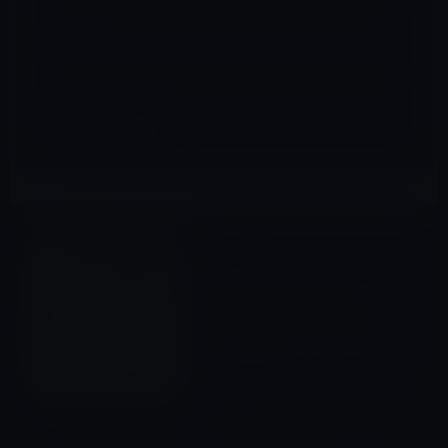
サイト
電子書籍
前の記事
注目のKindle本、水木しげる
(著)「わたしの日々 (ビッグコ
ミックススペシャル) 」972円
2015年12月4日