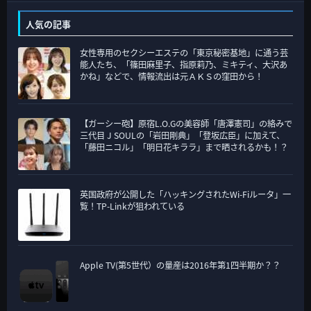
テ
ゴ
人気の記事
リ
女性専用のセクシーエステの「東京秘密基地」に通う芸
ー
能人たち、「篠田麻里子、指原莉乃、ミキティ、大沢あ
かね」などで、情報流出は元ＡＫＳの窪田から！
【ガーシー砲】原宿L.O.Gの美容師「唐澤憲司」の絡みで
三代目 J SOULの「岩田剛典」「登坂広臣」に加えて、
「藤田ニコル」「明日花キララ」まで晒されるかも！？
英国政府が公開した「ハッキングされたWi-Fiルータ」一
覧！TP-Linkが狙われている
Apple TV(第5世代）の量産は2016年第1四半期か？？