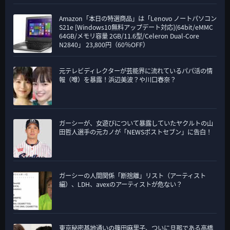
Amazon「本日の特選商品」は「Lenovo ノートパソコン
S21e [Windows10無料アップデート対応](64bit/eMMC
64GB/メモリ容量 2GB/11.6型/Celeron Dual-Core
N2840」 23,800円（60％OFF）
元テレビディレクターが芸能界に流れているパパ活の情
報（噂）を暴露！浜辺美波？や川口春奈？
ガーシーが、女遊びについて暴露していたヤクルトの山
田哲人選手の元カノが「NEWSポストセブン」に告白！
ガーシーの人間関係「断捨離」リスト（アーティスト
編）、LDH、avexのアーティストが危ない？
東京秘密基地通いの篠田麻里子、ついに旦那である高橋