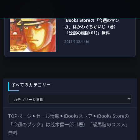
iBooksストア
次の記事
iBooks Storeの「今週のマン
ガ」はかわぐちかいじ（著）
「沈黙の艦隊(01)」無料
2015年12月4日
すべてのカテゴリー
す
べ
て
TOPページ
>
セール情報
>
iBooksストア
>
iBooks Storeの
の
「今週のブック」は茂木健一郎（著）「龍馬脳のススメ」
カ
無料