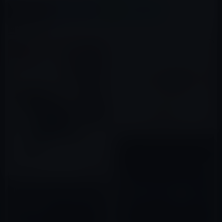
X(Twitter)
Facebook
LINE
B!はてブ
関連記事
iBooks Storeの「今週のマン
iBooks Storeの「今週のブッ
ガ」は、アーサー・コナン・ド
ク」は森村誠一（著）「忠臣蔵
イル（著）「ドイル傑作集 ボク
[上]」無料
シング編」無料
2016年04月15日