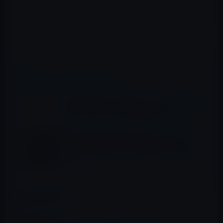
は？ 茂木健一郎×杏のスペシャル対談も。主婦と生活
社刊。
iBooks Store → 龍馬脳のススメ
📖 あわせて読みたい記事
iBooks Storeの「今週のブック」は、『尾木
ママの「凹まない」生き方論』無料
iBooks Storeの「今週のマンガ」は、本庄
敬、末田雄一郎（著）「蒼太の包丁 01」無
料
カテゴリー
iBooksストア
この記事をシェア