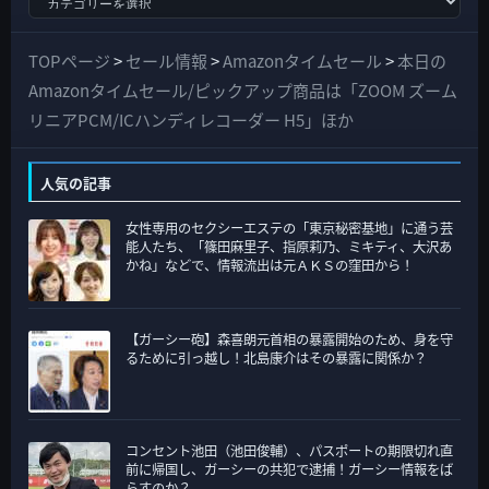
べ
て
TOPページ
>
セール情報
>
Amazonタイムセール
>
本日の
の
Amazonタイムセール/ピックアップ商品は「ZOOM ズーム
カ
リニアPCM/ICハンディレコーダー H5」ほか
テ
ゴ
人気の記事
リ
女性専用のセクシーエステの「東京秘密基地」に通う芸
ー
能人たち、「篠田麻里子、指原莉乃、ミキティ、大沢あ
かね」などで、情報流出は元ＡＫＳの窪田から！
【ガーシー砲】森喜朗元首相の暴露開始のため、身を守
るために引っ越し！北島康介はその暴露に関係か？
コンセント池田（池田俊輔）、パスポートの期限切れ直
前に帰国し、ガーシーの共犯で逮捕！ガーシー情報をば
らすのか？