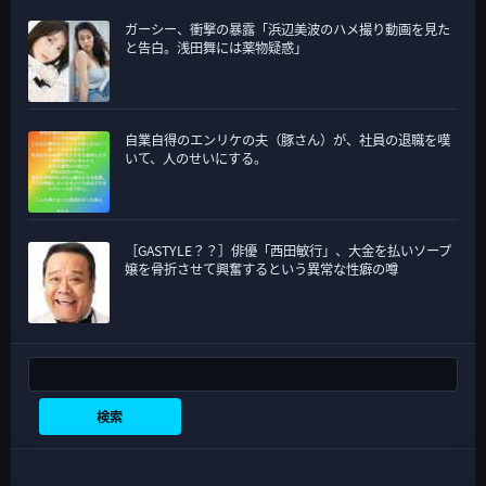
ガーシー、衝撃の暴露「浜辺美波のハメ撮り動画を見た
と告白。浅田舞には薬物疑惑」
自業自得のエンリケの夫（豚さん）が、社員の退職を嘆
いて、人のせいにする。
［GASTYLE？？］俳優「西田敏行」、大金を払いソープ
嬢を骨折させて興奮するという異常な性癖の噂
検索
検索