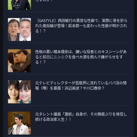
［GASTYLE］西田敏行の異常な性癖で、実際に骨を折ら
れた風俗嬢が登場！萩本欽一も変わった性癖が明かされ
る！？
性格の悪い橋本環奈は、嫌いな役者とのキスシーンがあ
ると前日にニンニクを食べ大酒を飲んで嫌がらせをす
る！？
元テレビディレクターが芸能界に流れているパパ活の情
報（噂）を暴露！浜辺美波？や川口春奈？
元タレント議員「蓮舫」自身が、その無能ぶりを発信し
続ける政治家人生！！