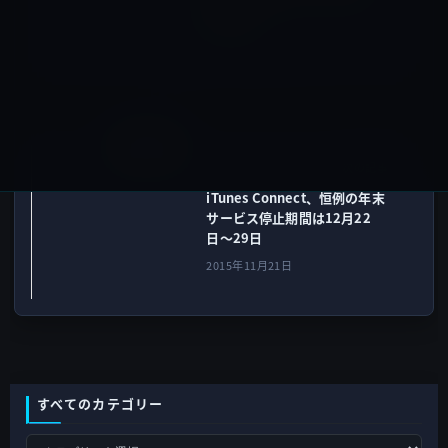
(角川コミックス・エース) 」
が50円
2015年11月21日
App Store
次の記事
iTunes Connect、恒例の年末
サービス停止期間は12月22
日〜29日
2015年11月21日
すべてのカテゴリー
す