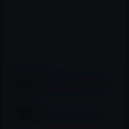
Googleも、
検索画面
の下に同様の黒いリボンを表示し
て、追悼の意を表しています。
📖 あわせて読みたい記事
Apple、スピーチ内容をテキスト化したトラ
ンススクリプションを見ることができる
「WWDC 2016」のセッションビデオを公
開！
Apple、クリスマスシーズンのテレビ
CM「Someday At Christmas」を公開！