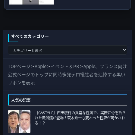
すべてのカテゴリー
す
べ
て
TOPページ
>
Apple
>
イベント＆PR
>
Apple、フランス向け
の
公式ページのトップに同時多発テロ犠牲者を追悼する黒い
カ
リボンを表示
テ
ゴ
人気の記事
リ
［GASTYLE］西田敏行の異常な性癖で、実際に骨を折ら
ー
れた風俗嬢が登場！萩本欽一も変わった性癖が明かされ
る！？