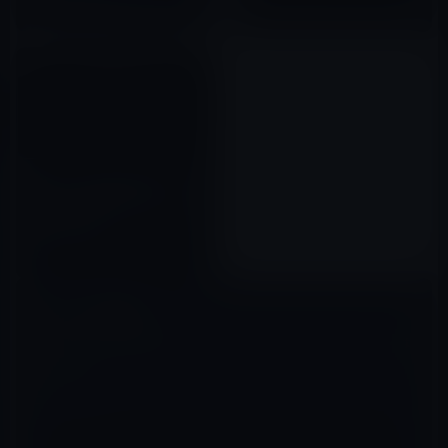
2019年06月03日
Apple、「Apple Special
Event 2018年10月30日」のフ
ル動画を公開！
2018年10月31日
コメントを残す
メールアドレスが公開されることはありません。
※
が付いている欄は
必須項目です
コメント
※