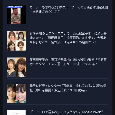
ガーシーも恐れるZ李はグループ、その首謀者は田記正規
（たきまさのり）か？
女性専用のセクシーエステの「東京秘密基地」に通う芸
能人たち、「篠田麻里子、指原莉乃、ミキティ、大沢あ
かね」などで、情報流出は元ＡＫＳの窪田から！
篠田麻里子の「東京秘密基地」通いの流れ弾で「指原莉
乃のセクシーエステ通い」がLINE流出でバレる！
元テレビディレクターが芸能界に流れているパパ活の情
報（噂）を暴露！浜辺美波？や川口春奈？
「エアドロで送るね」にさようなら。Google Pixelが