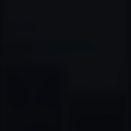
（via
9 to 5 Mac
）
カテゴリー
イベント＆PR
この記事をシェア
X(Twitter)
Facebook
LINE
B!はてブ
関連記事
Apple、報道関係者へWWDC
2017の基調講演（米太平洋標準
WWDC 2019の基調講演は、明
時：6月5日午前10時）の招待状
日（2019年6月4日）午前２時か
を送付
2017年05月10日
ら開始！iOS 13、macOS 10.15
などを公開！