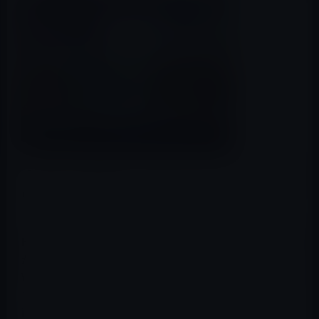
「
Apple TV
（第4世代）」が本日、届いたので早速テレビ
に接続し、使用してみました。
【簡単な初期設定】
HDMIケーブルでテレビに接続すると、自動的に設定画面
が出たのには驚きました。
Wi-Fi接続も、iPhoneを持っていれば、自動接続が可能で
す。
iPhone側のBluetoothをオンにして、Apple TV(第4世代）