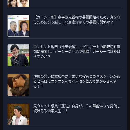
【ガーシー砲】森喜朗元首相の暴露開始のため、身を守
るために引っ越し！北島康介はその暴露に関係か？
コンセント池田（池田俊輔）、パスポートの期限切れ直
前に帰国し、ガーシーの共犯で逮捕！ガーシー情報をば
らすのか？
性格の悪い橋本環奈は、嫌いな役者とのキスシーンがあ
ると前日にニンニクを食べ大酒を飲んで嫌がらせをす
る！？
元タレント議員「蓮舫」自身が、その無能ぶりを発信し
続ける政治家人生！！