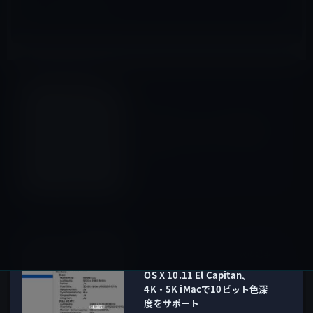
iOS
前の記事
Apple、iOS 9.0.2の署名発行
を停止！ダウングレード不可
に
2015年10月30日
Sierra以前
次の記事
OS X 10.11 El Capitan、
4K・5K iMacで10ビット色深
度をサポート