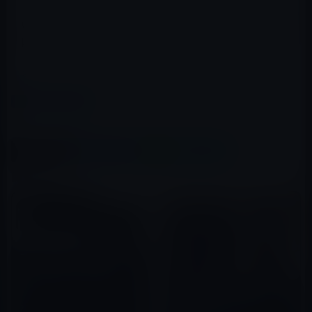
これがリビングに一台あれば、映画を見たり、音楽を聴
いたり、ゲームをしたりと、iPhoneと共に退屈しのぎに
は最適のアイテムになるはずです。
まずは、ファーストインプレッションでした。
カテゴリー
Apple TV HD
この記事をシェア
X(Twitter)
Facebook
LINE
B!はてブ
関連記事
アプリが利用できるApple
TV（第4世代）の発売は10
月！？
早くも新Apple TV（第5世代）
2015年08月31日
の開封の儀（ビデオ）