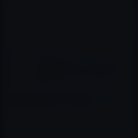
のすぐ近くに持っていくと、iPhone何にあるWi-Fi設定
（WPA2などのセキュリティ）を読み取ってくれます。
Apple IDもiPhoneで入力できるので、iPhoneを持ってい
れば、超簡単に初期設定が可能です。
📖 あわせて読みたい記事
新Apple TVは、iPhone 6よりも大容量の２
GB RAMを搭載！アプリのサイズは最大
200MB
Apple、新Apple TVを分解しため、iFixitの
開発者アカウントを取り消し
【Siri Remote】
リモコンのSiri Remoteも秀逸で、前世代までのリモコン