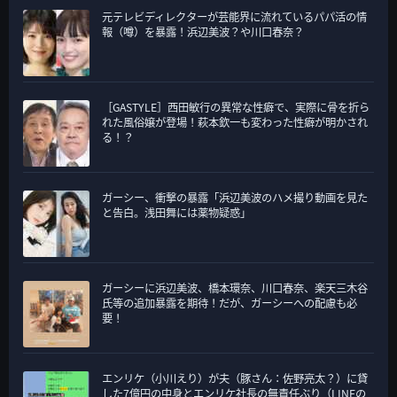
元テレビディレクターが芸能界に流れているパパ活の情
報（噂）を暴露！浜辺美波？や川口春奈？
［GASTYLE］西田敏行の異常な性癖で、実際に骨を折ら
れた風俗嬢が登場！萩本欽一も変わった性癖が明かされ
る！？
ガーシー、衝撃の暴露「浜辺美波のハメ撮り動画を見た
と告白。浅田舞には薬物疑惑」
ガーシーに浜辺美波、橋本環奈、川口春奈、楽天三木谷
氏等の追加暴露を期待！だが、ガーシーへの配慮も必
要！
エンリケ（小川えり）が夫（豚さん：佐野亮太？）に貸
した7億円の中身とエンリケ社長の無責任ぶり（LINEの