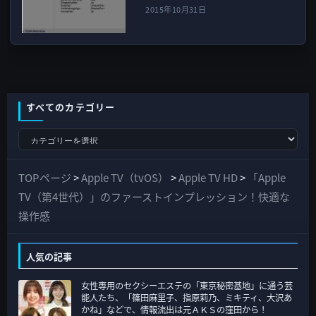
2015年10月31日
すべてのカテゴリー
す
べ
て
TOPページ
>
Apple TV（tvOS）
>
Apple TV HD
>
「Apple
の
TV（第4世代）」のファーストインプレッション！快適な
カ
操作感
テ
ゴ
人気の記事
リ
女性専用のセクシーエステの「東京秘密基地」に通う芸
ー
能人たち、「篠田麻里子、指原莉乃、ミキティ、大沢あ
かね」などで、情報流出は元ＡＫＳの窪田から！