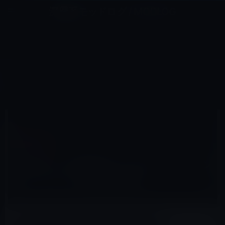
コ
ナ
深層系モッドログ / MODLOG
ン
ビ
ライフ、サイエンス、ガジェットほか、この迷宮を楽しむ人たちへ
テ
ゲ
ン
ー
APPLE TV HD
ツ
シ
HOME
Apple TV（tvOS）
Apple TV HD
へ
ョ
「Apple TV（第4世代）」のファーストインプレッション！快適な操作感
ス
ン
キ
に
ッ
移
プ
動
2015年10月30日
M林檎
Apple TV HD
「Apple TV（第4世代）」のファーストイン
プレッション！快適な操作感