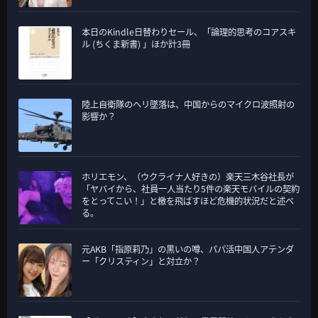
本日のKindle日替わりセール、「論理的思考のコアスキ
ル (ちくま新書) 」ほか計3冊
陸上自衛隊のヘリ墜落は、中国からのマイクロ波照射の
影響か？
ホリエモン、（ウクライナ人好きの）楽天三木谷社長が
「ヤバイから、社員一人当たり5件の楽天モバイルの契約
をとってこい！」と檄を飛ばすほど危機的状況だと述べ
る。
元AKB「指原莉乃」の黒いの噂、パパ活中国人アテンダ
ー「クリスティン」と対立か？