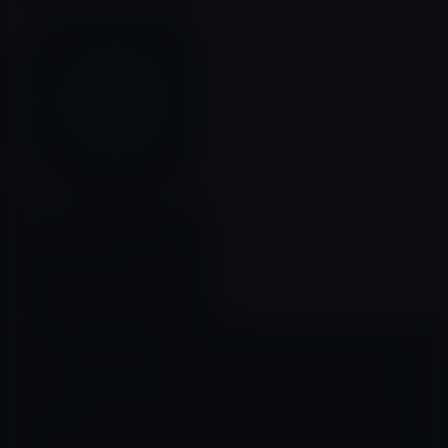
本日の無料アプリ、色を混ぜて
遊ぶ新感覚のパズルゲーム
「Kotoro」240円→0円
2015年05月10日
コメントを残す
メールアドレスが公開されることはありません。
※
が付いている欄は
必須項目です
コメント
※