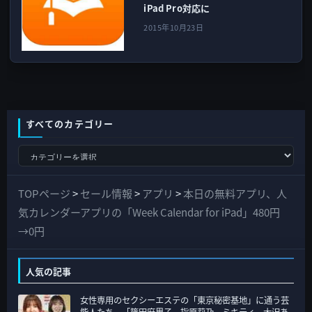
iPad Pro対応に
2015年10月23日
すべてのカテゴリー
す
べ
て
TOPページ
>
セール情報
>
アプリ
>
本日の無料アプリ、人
の
気カレンダーアプリの「Week Calendar for iPad」480円
カ
→0円
テ
ゴ
人気の記事
リ
女性専用のセクシーエステの「東京秘密基地」に通う芸
ー