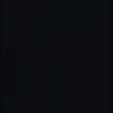
本日の無料アプリ1本、通知センターにカレ
ンダーを表示する「Widget Calendar」120
円→0円
Apple、「freeonappstore.com」
「freeonibookstore.com」のドメインを登録！
カテゴリー
アプリ