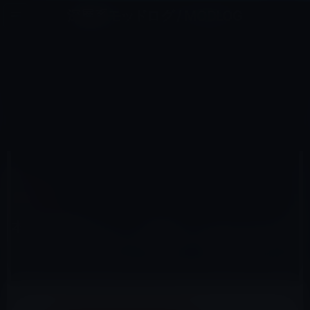
コ
ナ
深層系モッドログ / MODLOG
ン
ビ
ライフ、サイエンス、ガジェットほか、この迷宮を楽しむ人たちへ
テ
ゲ
ン
ー
アプリ
ツ
シ
HOME
セール情報
アプリ
へ
ョ
本日の無料アプリ、人気カレンダーアプリの「Week Calendar for iPad」480円→0円
ス
ン
キ
に
ッ
移
プ
動
2015年10月23日
M林檎
アプリ
本日の無料アプリ、人気カレンダーアプリの
「Week Calendar for iPad」480円→0円