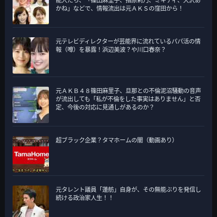
能人たち、「篠田麻里子、指原莉乃、ミキティ、大沢あ
かね」などで、情報流出は元ＡＫＳの窪田から！
元テレビディレクターが芸能界に流れているパパ活の情
報（噂）を暴露！浜辺美波？や川口春奈？
元ＡＫＢ４８篠田麻里子、旦那との不倫泥沼騒動の音声
が流出しても「私が不倫をした事実はありません」と否
定、今後の対応に見通しがあるのか？
超ブラック企業？タマホームの闇（動画あり）
元タレント議員「蓮舫」自身が、その無能ぶりを発信し
続ける政治家人生！！