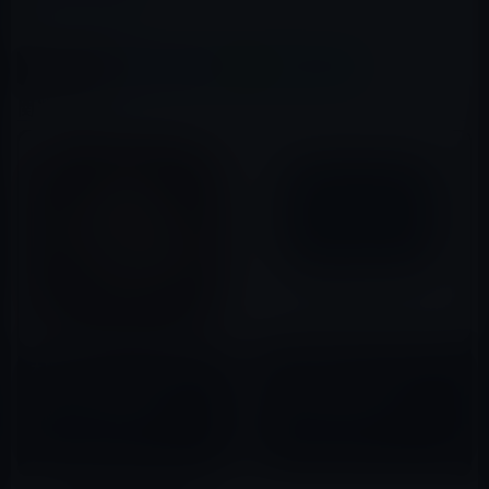
この記事をシェア
X(Twitter)
Facebook
LINE
B!はてブ
関連記事
本日の無料アプリ、iPhone・
本日の無料アプリ、写真に3Dオ
iPadを電光掲示板にする
ブジェクトを追加する
「LEDit」240円→0円
「Matter」240円→0円
2016年03月05日
2015年08月06日