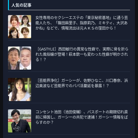
ゴ
人気の記事
リ
女性専用のセクシーエステの「東京秘密基地」に通う芸
ー
能人たち、「篠田麻里子、指原莉乃、ミキティ、大沢あ
かね」などで、情報流出は元ＡＫＳの窪田から！
［GASTYLE］西田敏行の異常な性癖で、実際に骨を折ら
れた風俗嬢が登場！萩本欽一も変わった性癖が明かされ
る！？
［芸能界浄化］ガーシーが、佐野ひなこ、川口春奈、浜
辺美波など芸能界でのパパ活蔓延を暴露！？
コンセント池田（池田俊輔）、パスポートの期限切れ直
前に帰国し、ガーシーの共犯で逮捕！ガーシー情報をば
らすのか？