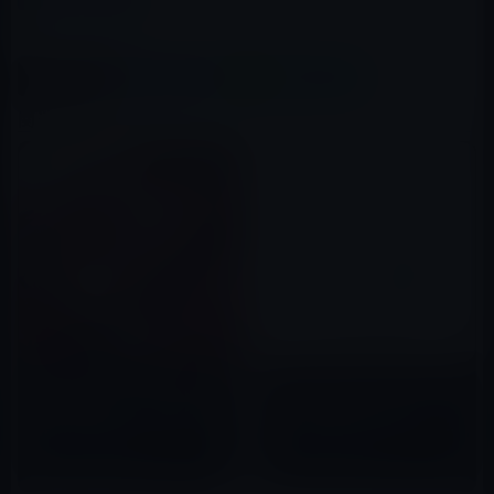
Amazonタイムセール
この記事をシェア
X(Twitter)
Facebook
LINE
B!はてブ
関連記事
【Amazon タイムセール】モバ
【Amazon タイムセールのピッ
イル林檎セレクト 「 Lofree キ
クアップ商品 （2/25）①】
ーボード Bluetooth ワイヤレス
「Anker PowerPort 2 Elite
キーボード 丸形キートップ レト
(24W 2ポート USB急速充電
2020年06月22日
2019年02月25日
ロ 口紅キーボード USB充電 有
器)」など全5品