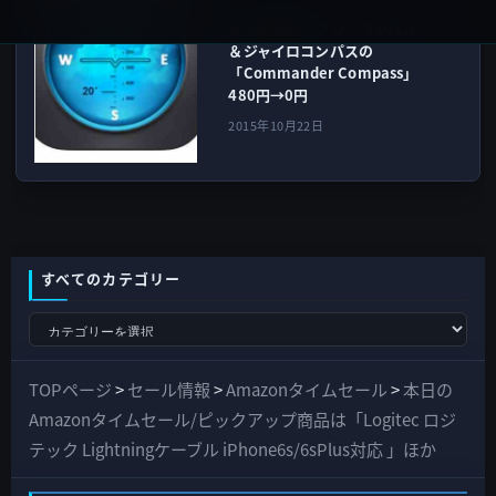
本日の無料アプリ、コンパス
＆ジャイロコンパスの
「Commander Compass」
480円→0円
2015年10月22日
すべてのカテゴリー
す
べ
て
TOPページ
>
セール情報
>
Amazonタイムセール
>
本日の
の
Amazonタイムセール/ピックアップ商品は「Logitec ロジ
カ
テック Lightningケーブル iPhone6s/6sPlus対応 」ほか
テ