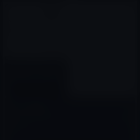
線/無線 メカニカル式」など全
12品（2020年6月22日）①
【Amazon タイムセール】 モバ
イル林檎セレクト「Bluetooth
キーボード 折りたたみ式 143g
超軽量 Levens」など全10品
2020年02月06日
（2020年2月6日）①
コメントを残す
メールアドレスが公開されることはありません。
※
が付いている欄は
必須項目です
コメント
※