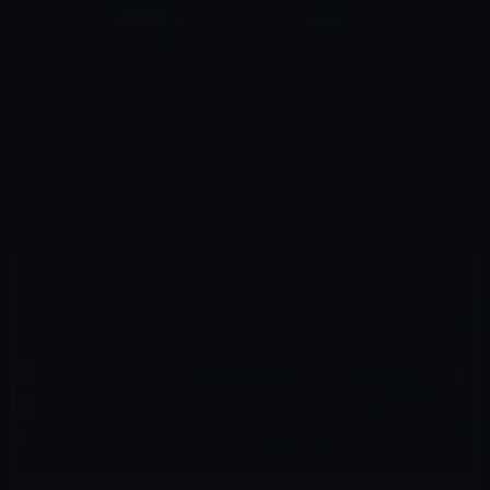
コ
ナ
深層系モッドログ / MODLOG
ン
ビ
ライフ、サイエンス、ガジェットほか、この迷宮を楽しむ人たちへ
テ
ゲ
ン
ー
AMAZONタイムセール
ツ
シ
HOME
セール情報
Amazonタイムセール
へ
ョ
本日のAmazonタイムセール/ピックアップ商品は「Logitec ロジテック Lightningケーブル
iPhone6s/6sPlus対応 」ほか
ス
ン
キ
に
ッ
移
プ
動
2015年10月22日
M林檎
Amazonタイムセール
本日のAmazonタイムセール/ピックアップ商
品は「Logitec ロジテック Lightningケーブ
ル iPhone6s/6sPlus対応 」ほか