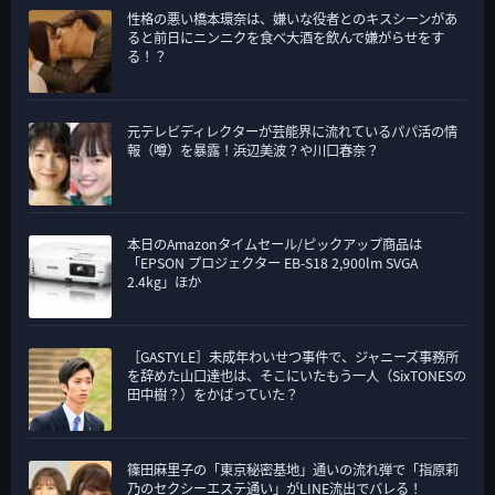
性格の悪い橋本環奈は、嫌いな役者とのキスシーンがあ
ると前日にニンニクを食べ大酒を飲んで嫌がらせをす
る！？
元テレビディレクターが芸能界に流れているパパ活の情
報（噂）を暴露！浜辺美波？や川口春奈？
本日のAmazonタイムセール/ピックアップ商品は
「EPSON プロジェクター EB-S18 2,900lm SVGA
2.4kg」ほか
［GASTYLE］未成年わいせつ事件で、ジャニーズ事務所
を辞めた山口達也は、そこにいたもう一人（SixTONESの
田中樹？）をかばっていた？
篠田麻里子の「東京秘密基地」通いの流れ弾で「指原莉
乃のセクシーエステ通い」がLINE流出でバレる！