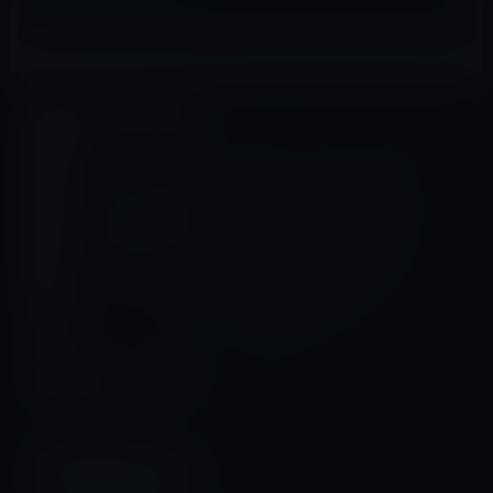
Amazonタイムセール
前の記事
Amazon「本日の特選商品」
は「Lenovo ノートパソコン
S21e [Windows10無料アップ
デート対応](64bit/eMMC
64GB/メモリ容量 2GB/11.6
型/Celeron Dual-Core
N2840」 23,800円
（60％OFF）
2015年10月22日
アプリ
次の記事