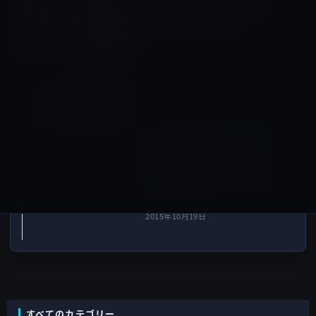
を」の公式ページで大和ハウ
ス工業の導入事例を紹介
2015年10月19日
Amazonタイムセール
次の記事
本日のAmazonタイムセール/
ピックアップ商品は「オリエ
ント・エンタプライズ epico
モバイルプロジェクター」ほ
か
2015年10月19日
すべてのカテゴリー