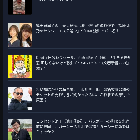
篠田麻里子の「東京秘密基地」通いの流れ弾で「指原莉
乃のセクシーエステ通い」がLINE流出でバレる！
Kindle日替わりセール、西原 理恵子（著）「生きる悪知
恵 正しくないけど役に立つ60のヒント (文春新書 868)」
399円
悪い噂ばかりの海老蔵、「市川團十郎」襲名披露公演の
チケットの売れ行きが鈍かったのは、これまでの悪行が
原因？
コンセント池田（池田俊輔）、パスポートの期限切れ直
前に帰国し、ガーシーの共犯で逮捕！ガーシー情報をば
らすのか？