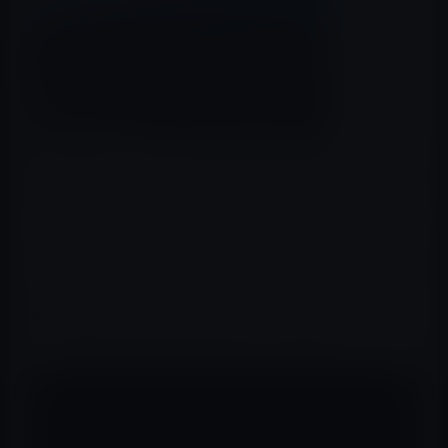
AppleInsider
が、Appleが建設中の新社屋｢Apple Campus
2｣の空撮動画を公開しています。
2016年末の完成に向けて着々と工事は進んでいるよう
で、「スペースシップ」と呼ばれる建物は最上階の4階部
分が建築中です。
動画の最後の方には、1年前に撮影した動画が含まれてい
て、1年間での進捗状況を見ることができます。