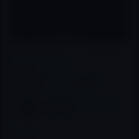
📖 あわせて読みたい記事
Apple Campus 2の最新空撮画像
Apple Campus 2内のシアター（地下講堂)の
UFOのような屋根
カテゴリー