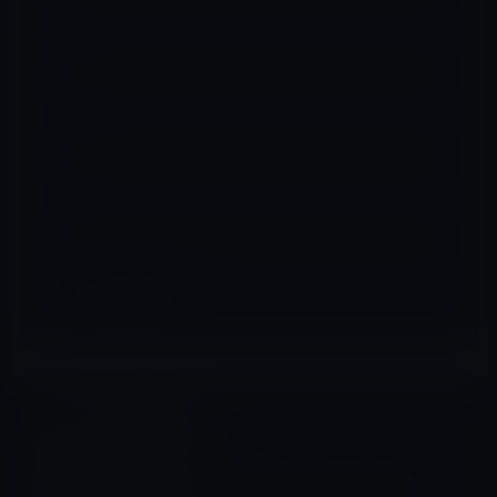
名前
※
メール
※
サイト
iPad（iPad/Air）
前の記事
Apple、「ビジネスにiPad