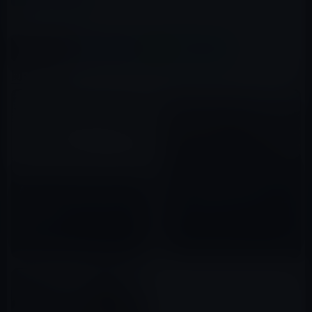
キャンパス
この記事をシェア
X(Twitter)
Facebook
LINE
B!はてブ
関連記事
Apple、本社の公式所在地表記
を「1 Infinite Loop 」から
Apple、「Apple Park」内のカ
「One Apple Park Way」へ変
フェで使う「ピザ箱」を発明、
更！
特許も出願
2018年02月18日
2017年05月20日