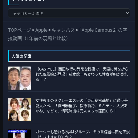
す
べ
て
TOPページ
>
Apple
>
キャンパス
>
｢Apple Campus 2｣の空
の
撮動画（1年前の現場と比較）
カ
テ
人気の記事
ゴ
［GASTYLE］西田敏行の異常な性癖で、実際に骨を折ら
リ
れた風俗嬢が登場！萩本欽一も変わった性癖が明かされ
ー
る！？
女性専用のセクシーエステの「東京秘密基地」に通う芸
能人たち、「篠田麻里子、指原莉乃、ミキティ、大沢あ
かね」などで、情報流出は元ＡＫＳの窪田から！
ガーシーも恐れるZ李はグループ、その首謀者は田記正規
（たきまさのり）か？