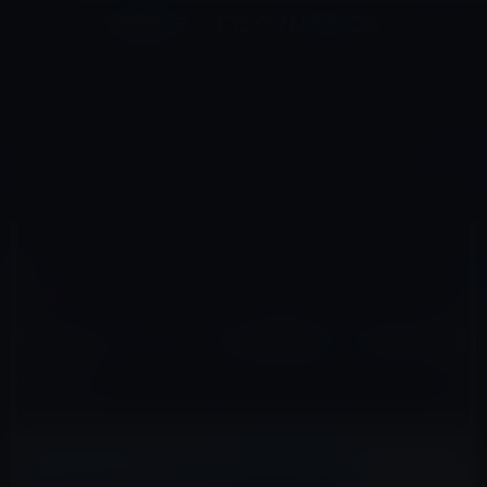
コ
ナ
深層系モッドログ / MODLOG
ン
ビ
ライフ、サイエンス、ガジェットほか、この迷宮を楽しむ人たちへ
テ
ゲ
ン
ー
キャンパス
ツ
シ
HOME
Apple
キャンパス
｢Apple Campus 2｣の空撮動画（1年前の現場と比較）
へ
ョ
ス
ン
キ
に
ッ
移
2015年10月19日
M林檎
プ
動
キャンパス
｢Apple Campus 2｣の空撮動画（1年前の現場
と比較）