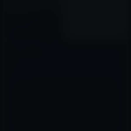
Apple、北サンノゼにある旧半
導体工場を購入
2015年12月15日
コメントを残す
メールアドレスが公開されることはありません。
※
が付いている欄は
必須項目です
コメント
※