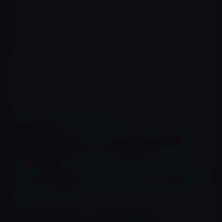
動画クリップ、いいね！、スタンプなどの送受信が可能
です。iOS 9搭載の機器をお使いの場合は、携帯電話の検
索画面からMessengerの連絡先やスレッドを検索したり、
iPadのマルチタスクアプリのリストからMessengerにアク
セスしたりできます。
App Store → Messenger
📖 あわせて読みたい記事
Instagram、バグにより有名人の電話番号と
電子メールアドレスが盗まれる
【オモシロ？記事】App Storeで大江健三郎作品集が販
売されている話。