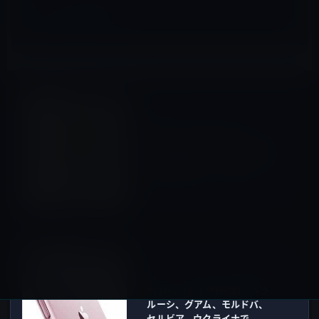
iPhone全般
前の記事
Apple、TSMC製のCPUと
Samsung製でバッテリー持続
時間が異なることを認める
2015年10月9日
iPhone全般
次の記事
Apple、10月23日(金)にベラ
ルーシ、グアム、モルドバ、
セルビア、ウクライナで