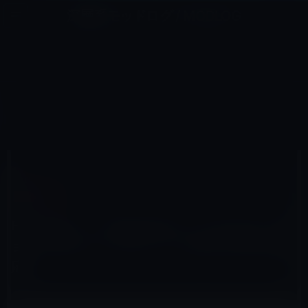
コ
ナ
深層系モッドログ / MODLOG
ン
ビ
ライフ、サイエンス、ガジェットほか、この迷宮を楽しむ人たちへ
テ
ゲ
ン
ー
IOSアプリ
ツ
シ
HOME
iOS
iOSアプリ
へ
ョ
Facebook、「Messenger」アプリをバージョン 38.0にアップデート！Apple Watch対応に
ス
ン
キ
に
ッ
移
プ
動
2015年10月9日
M林檎
iOSアプリ
Facebook、「Messenger」アプリをバージ
ョン 38.0にアップデート！Apple Watch対
応に