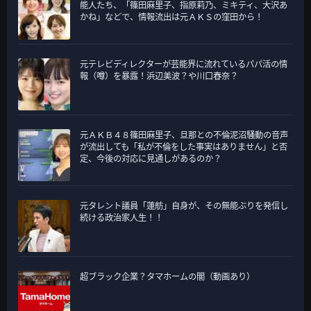
能人たち、「篠田麻里子、指原莉乃、ミキティ、大沢あ
かね」などで、情報流出は元ＡＫＳの窪田から！
元テレビディレクターが芸能界に流れているパパ活の情
報（噂）を暴露！浜辺美波？や川口春奈？
元ＡＫＢ４８篠田麻里子、旦那との不倫泥沼騒動の音声
が流出しても「私が不倫をした事実はありません」と否
定、今後の対応に見通しがあるのか？
元タレント議員「蓮舫」自身が、その無能ぶりを発信し
続ける政治家人生！！
超ブラック企業？タマホームの闇（動画あり）