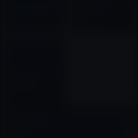
［iPhone・iPadアプリ］紺丼
【iPhone・iPadアプリ】今昔
オリンピックの公式ゲームアプ
の風景を写真で比較する
リ登場！「London 2012 –
［TimeTours］
Official Mobile Game」
2012年06月21日
2011年11月23日
[電子書籍]楽しいアリスの世界
にタッチ！Alice in New
York（動画あり）
2011年04月09日
コメントを残す
メールアドレスが公開されることはありません。
※
が付いている欄は
必須項目です