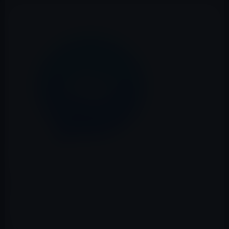
Facebookが、「Messenger」アプリをバージョン 38.0に
アップデートしました。新機能等は以下の通りです。
［バージョン 38.0 の新機能］
watchOS 2でMessengerを使用できるようになりました。