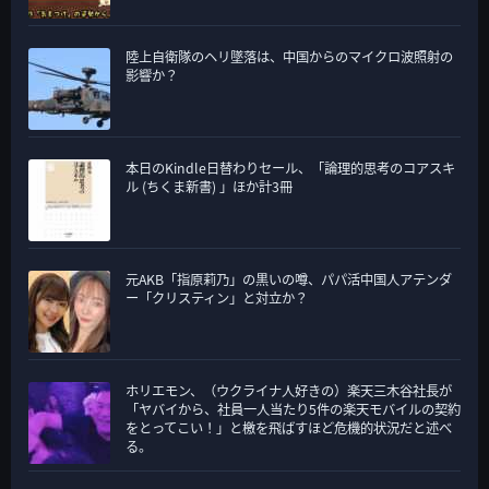
陸上自衛隊のヘリ墜落は、中国からのマイクロ波照射の
影響か？
本日のKindle日替わりセール、「論理的思考のコアスキ
ル (ちくま新書) 」ほか計3冊
元AKB「指原莉乃」の黒いの噂、パパ活中国人アテンダ
ー「クリスティン」と対立か？
ホリエモン、（ウクライナ人好きの）楽天三木谷社長が
「ヤバイから、社員一人当たり5件の楽天モバイルの契約
をとってこい！」と檄を飛ばすほど危機的状況だと述べ
る。