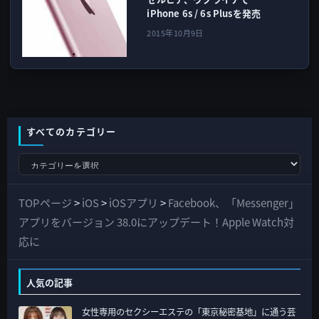
iPhone 6s / 6s Plusを発売
2015年10月9日
すべてのカテゴリー
す
べ
て
TOPページ
>
iOS
>
iOSアプリ
>
Facebook、「Messenger」
の
アプリをバージョン 38.0にアップデート！Apple Watch対
カ
応に
テ
ゴ
人気の記事
リ
女性専用のセクシーエステの「東京秘密基地」に通う芸
ー