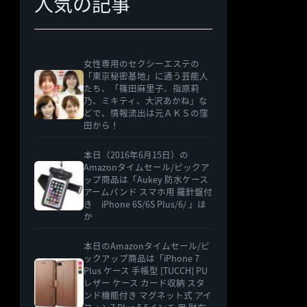
人気の記事
女性専用のセクシーエステの
「東京秘密基地」に通う芸能人
たち、「篠田麻里子、指原莉
乃、ミキティ、大沢あかね」な
どで、情報流出は元ＡＫＳの窪
田から！
本日（2016年6月15日）の
Amazonタイムセール/ピックア
ップ商品は「Aukey 防水ケース
アームバンド スマホ用 羅針盤付
き iPhone 6S/6S Plus/6/ 」ほ
か
本日のAmazonタイムセール/ピ
ックアップ商品は「iPhone 7
Plus ケース 手帳型 [TUCCH] PU
レザー ケース カード収納 スタ
ンド機能付き マグネット式 アイ