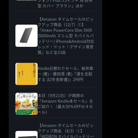
フォン7 Plus 5.5インチ 用 財布
型 カバー ブラウン」ほか
【Amazon タイムセールのピッ
クアップ商品（12/7）①】
「Anker PowerCore Slim 5000
(5000mAh スリム型 モバイルバ
ッテリー) iPhone&Android対応
レッド・ドット・デザイン賞受
賞」など全23品
Kindle日替わりセール、桜井章
一 (著)・藤田晋 (著)「運を支配
する (幻冬舎新書)」299円
本日（9月21日）が期限の
「Amazon Kindle本セール」を
ご紹介！（最大50％OFFの４セ
ール）
【Amazon タイムセールのピッ
クアップ商品 （8/3）①】
「KEDRON モバイルバッテリー