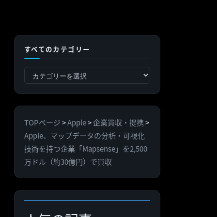
すべてのカテゴリー
す
べ
て
の
TOPページ
>
Apple
>
企業買収・提携
>
カ
Apple、マップデータの分析・可視化
テ
技術を持つ企業「Mapsense」を2,500
ゴ
万ドル（約30億円）で買収
リ
ー