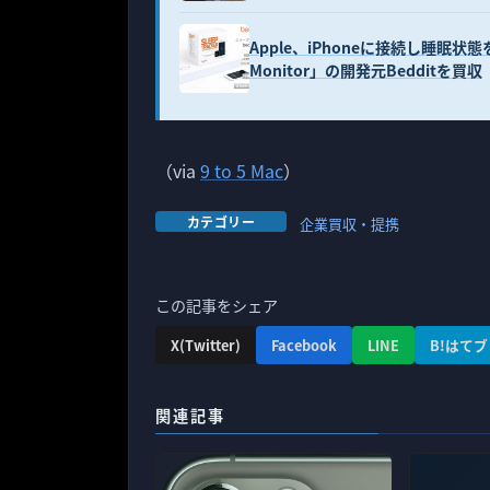
Apple、iPhoneに接続し睡眠状態
Monitor」の開発元Bedditを買収
（via
9 to 5 Mac
）
カテゴリー
企業買収・提携
この記事をシェア
X(Twitter)
Facebook
LINE
B!はてブ
関連記事