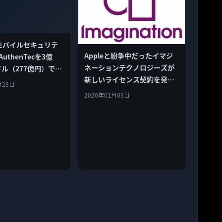
、モバイルセキュリテ
Appleと紛争中だったイマジ
uthenTecを3億
ネーションテクノロジーズが
万ドル（277億円）で買
新しいライセンス契約を発
月28日
表！
2020年01月03日