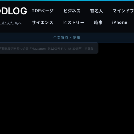
DLOG
TOPページ
ビジネス
有名人
マインド
サイエンス
ヒストリー
時事
iPhone
しむ人たちへ
企業買収・提携
視化技術を持つ企業「Mapsense」を2,500万ドル（約30億円）で買収