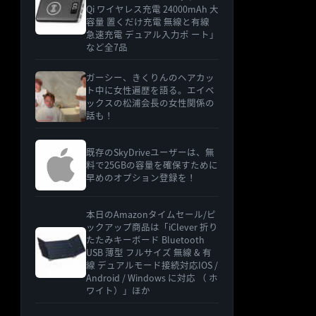
Qi ワイヤレス充電 24000mAh 大
容量 置くだけ充電 無線と有線
急速充電 デュアル入力ポ ート」
など全7品
ガーシー、きくりんのヘアカッ
ト中に女性遍歴を語る。エイベ
ックスの松浦会長の女性関係の
話も！
既存のSkyDriveユーザーは、無
料で25GBの容量を確保すために
早めのオプション登録を！
本日のAmazonタイムセール/ピ
ックアップ商品は「iClever 折り
たたみキーボード Bluetooth
USB 薄型 フルサイズ 無線 & 有
線 デュアルモード接続対応IOS /
Android / Windows に対応 （ ホ
ワイト）」ほか