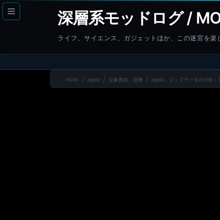
コ
ナ
深層系モッドログ / MO
ン
ビ
テ
ゲ
ライフ、サイエンス、ガジェットほか、この迷宮を楽
ン
ー
ツ
シ
へ
ョ
HOME
Apple
企業買収・提携
Apple、マップデータの分析・可
ス
ン
キ
に
ッ
移
プ
動