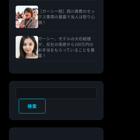
［ガーシー砲］西川貴教のセッ
クス事情の暴露で当人は怒り心
頭！
ガーシー、モデルの大石絵理
が、反社の南原から100万円の
お手当をもらっていることを暴
露！
検索
検索