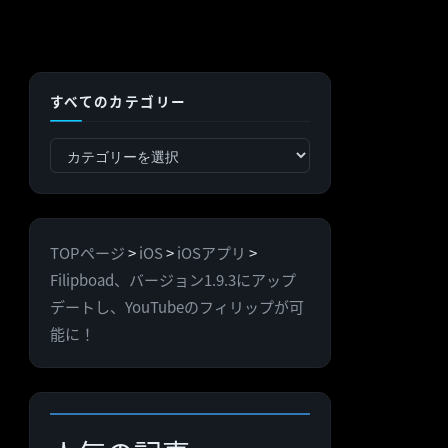
すべてのカテゴリー
す
べ
て
の
TOPページ
>
iOS
>
iOSアプリ
>
カ
Filipboad、バージョン1.9.3にアップ
テ
デートし、YouTubeのフィリップが可
ゴ
能に！
リ
ー