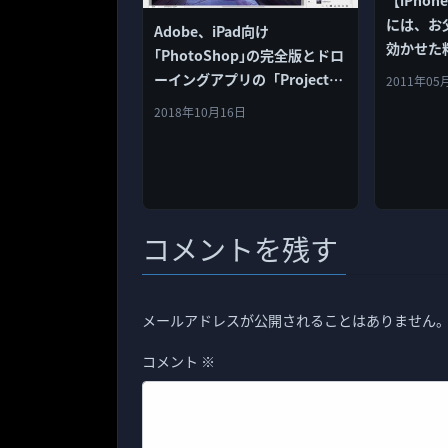
【iPho
には、お
Adobe、iPad向け
効かせた
｢PhotoShop｣の完全版とドロ
いかが!
ーイングアプリの「Project
2011年05
イスレシ
Gemini」2019年に公開と発
2018年10月16日
表
コメントを残す
メールアドレスが公開されることはありません
コメント
※