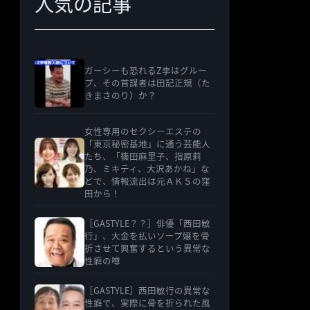
人気の記事
ガーシーも恐れるZ李はグルー
プ、その首謀者は田記正規（た
きまさのり）か？
女性専用のセクシーエステの
「東京秘密基地」に通う芸能人
たち、「篠田麻里子、指原莉
乃、ミキティ、大沢あかね」な
どで、情報流出は元ＡＫＳの窪
田から！
［GASTYLE？？］俳優「西田敏
行」、大金を払いソープ嬢を骨
折させて興奮するという異常な
性癖の噂
［GASTYLE］西田敏行の異常な
性癖で、実際に骨を折られた風