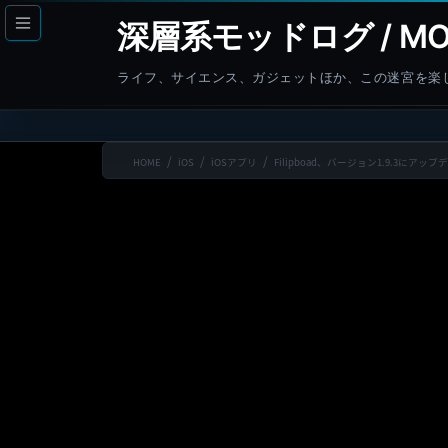
コ
ナ
深層系モッドログ / MO
ン
ビ
テ
ゲ
ライフ、サイエンス、ガジェットほか、この迷宮を楽
ン
ー
ツ
シ
へ
ョ
HOME
iOS
iOSアプリ
Filipboad、バージョン1.9.3にア
ス
ン
キ
に
ッ
移
プ
動