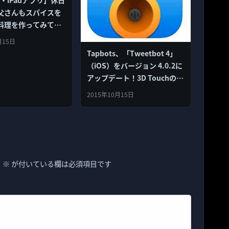
ne・iPadアプリ】休日
父さんもスパイスを
料理を作ってみては
? ハウス食品「スパ
月15日
ピ」
Tapbots、「Tweetbot 4」
（iOS）をバージョン 4.0.2に
アップデート！3D Touchのサ
ポートと修正
2015年10月15日
。
※
が付いている欄は必須項目です