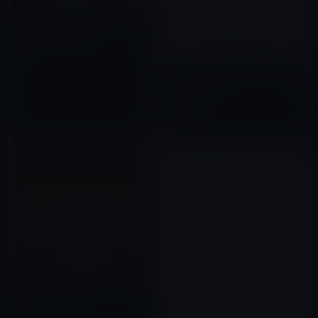
iPhone 12発表のスペシャルイ
ベントは、日本時間の10月14日
(水)午前2時からか？
2020年09月23日
Apple、3月27日にシカゴで教師
と学生向けのスペシャルイベン
トを開催！
2018年03月17日
Apple、公式ページのメインメ
ニューから「ストア」削除し各
製品のページに統合