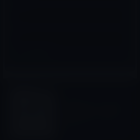
メール
※
サイト
iOSアプリ
前の記事
【iPhoneアプリ】ジョブズ風
の写真が撮れる？「あの表
紙！」
2012年1月16日