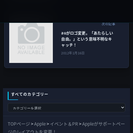
IT総合
次の記事
auがロゴ変更。「あたらしい
自由。」という意味不明なキ
ャッチ！
2012年1月16日
すべてのカテゴリー
す
べ
て
TOPページ
>
Apple
>
イベント＆PR
>
Appleがサポートペー
の
ジのレイアウトを変更！