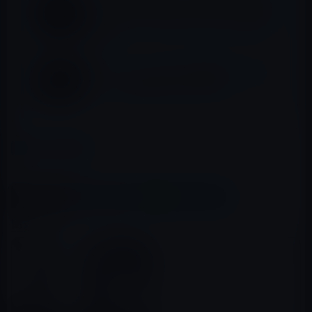
日）未明の午前2時から。新iPhone、Apple
Watch Series 4、新iPad Proなどが発表され
る模様
著名リーカー、iPhone 12発表のスペシャル
イベントは米時間の10月13日(火)
カテゴリー
イベント＆PR
この記事をシェア
X(Twitter)
Facebook
LINE
B!はてブ
関連記事