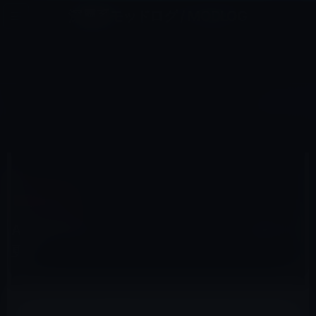
コ
ナ
深層系モッドログ / MODLOG
ン
ビ
ライフ、サイエンス、ガジェットほか、この迷宮を楽しむ人たちへ
テ
ゲ
ン
ー
イベント＆PR
ツ
シ
HOME
Apple
イベント＆PR
Appleがサポートページのレイアウトを変更！
へ
ョ
ス
ン
キ
に
ッ
移
プ
動
2012年1月16日
M林檎
イベント＆PR
Appleがサポートページのレイアウトを変
更！