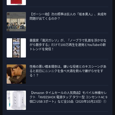
【ガーシー砲】次の照準は巨人の「坂本勇人」、未成年
問題が出てくるのか？
暴露家「滝沢ガレソ」が、『ノーブラで乳首を浮かせな
がら散歩する』だけで100万再生を連発とYouTubeの新
トレンドを発信！
性格の悪い橋本環奈は、嫌いな役者とのキスシーンがあ
ると前日にニンニクを食べ大酒を飲んで嫌がらせをす
る！？
【Amazon タイムセールの人気商品】モバイル林檎セレ
クト 「NVEESHOX 電源タップ タワー型 コンセントAC 9
個口 USB 3ポート」など全10品（2020年10月23日）①