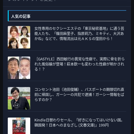
カ
テ
人気の記事
ゴ
女性専用のセクシーエステの「東京秘密基地」に通う芸
リ
能人たち、「篠田麻里子、指原莉乃、ミキティ、大沢あ
ー
かね」などで、情報流出は元ＡＫＳの窪田から！
［GASTYLE］西田敏行の異常な性癖で、実際に骨を折ら
れた風俗嬢が登場！萩本欽一も変わった性癖が明かされ
る！？
コンセント池田（池田俊輔）、パスポートの期限切れ直
前に帰国し、ガーシーの共犯で逮捕！ガーシー情報をば
らすのか？
Kindle日替わりセール、「好きになってはいけない国。
韓国発！日本へのまなざし (文春文庫)」199円