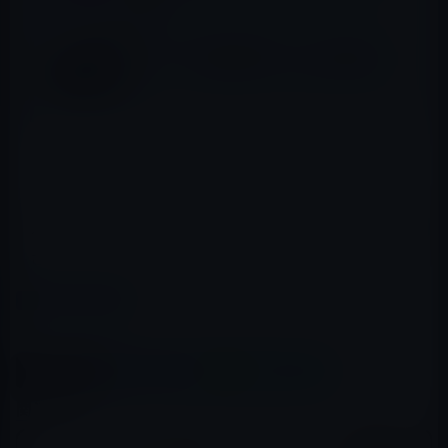
受付開始
Appleの「Think Different」「Get a Mac」
キャンペーンの製作者Lee Clow氏が完全引
退！
→9 to 5 Mac
ニューヨーク・タイムス
によると、このイベントはデジ
タル教科書に関するイベントで、新しいデバイスは発表
されないとしています。
カテゴリー
イベント＆PR
この記事をシェア
X(Twitter)
Facebook
LINE
B!はてブ
関連記事