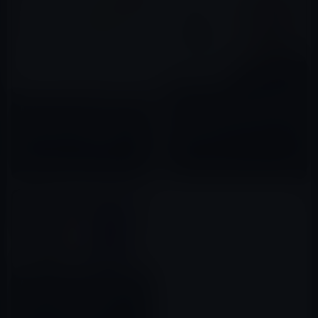
「オリジナルマップ」失敗の責
Apple、3月21日（日本時間3月
任をとってAppleを追われたiOS
22日午前2時）に開催されるス
開発責任者の「スコット・フォ
ペシャルイベントの告知ページ
ーストール氏」が久々に表舞台
2017年06月16日
を開設
に登場
2016年03月11日
Apple、9月7日（水）［米時
間］にiPhone 14発表スペシャ
ルイベントを開催予定