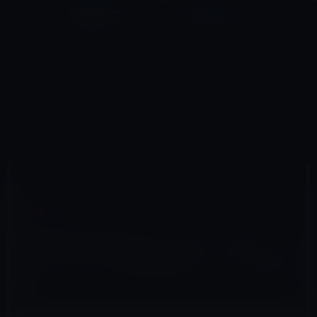
コ
ナ
深層系モッドログ / MODLOG
ン
ビ
ライフ、サイエンス、ガジェットほか、この迷宮を楽しむ人たちへ
テ
ゲ
ン
ー
イベント＆PR
ツ
シ
HOME
Apple
イベント＆PR
へ
ョ
Appleが1月19日にニューヨーク（Big Apple）において教育関連のイベントを開催！
ス
ン
キ
に
ッ
移
プ
動
2012年1月12日
M林檎
イベント＆PR
Appleが1月19日にニューヨーク（Big
Apple）において教育関連のイベントを開
催！