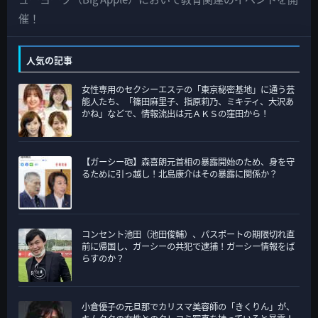
カ
催！
テ
ゴ
人気の記事
リ
女性専用のセクシーエステの「東京秘密基地」に通う芸
ー
能人たち、「篠田麻里子、指原莉乃、ミキティ、大沢あ
かね」などで、情報流出は元ＡＫＳの窪田から！
【ガーシー砲】森喜朗元首相の暴露開始のため、身を守
るために引っ越し！北島康介はその暴露に関係か？
コンセント池田（池田俊輔）、パスポートの期限切れ直
前に帰国し、ガーシーの共犯で逮捕！ガーシー情報をば
らすのか？
小倉優子の元旦那でカリスマ美容師の「きくりん」が、