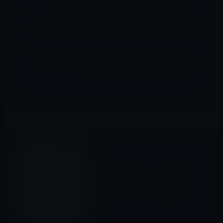
メール
※
サイト
IT総合
前の記事
Adobeがユーザーからの不満
を受けてCS3・CS4からCS6へ
のアップグレードを提供！
2012年1月12日