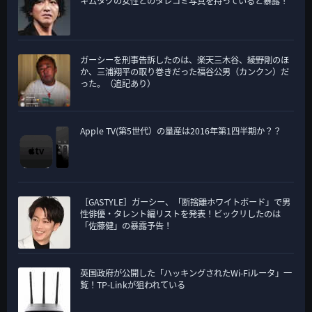
キムタクの女性とのタレコミ写真を持っていると暴露！
ガーシーを刑事告訴したのは、楽天三木谷、綾野剛のほ
か、三浦翔平の取り巻きだった福谷公男（カンクン）だ
った。（追記あり）
Apple TV(第5世代）の量産は2016年第1四半期か？？
［GASTYLE］ガーシー、「断捨離ホワイトボード」で男
性俳優・タレント編リストを発表！ビックリしたのは
「佐藤健」の暴露予告！
英国政府が公開した「ハッキングされたWi-Fiルータ」一
覧！TP-Linkが狙われている