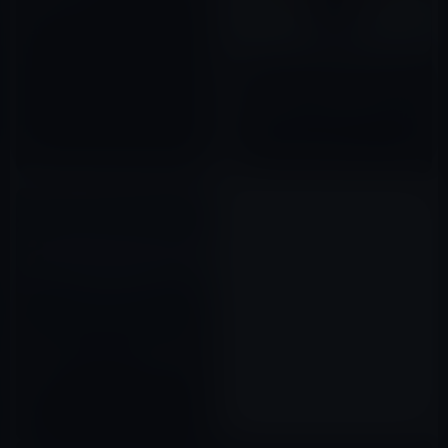
2012年06月27日
Amazon、 日本語対応のAlexa
を搭載する「Amazon Echo、
Echo Plus、Echo Dot」を日本
で販売開始とアナウンス
2017年11月09日
米Amazon、オンライン薬局の
開設でドラッグストア業界に衝
撃！
2020年11月30日