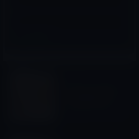
サイト
iPhone全般
前の記事
ソフトバンク、auに対抗する
「1年で機種変更キャンペー
ン」を9月25日から開始
2015年9月18日