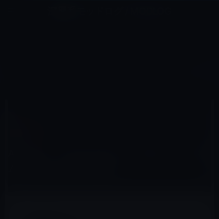
コ
ナ
深層系モッドログ / MODLOG
ン
ビ
ライフ、サイエンス、ガジェットほか、この迷宮を楽しむ人たちへ
テ
ゲ
ン
ー
AMAZON
ツ
シ
HOME
Amazon
Amazon、「Fire タブレット 8GB」をプライム会員に4,980円で発売
へ
ョ
ス
ン
キ
に
ッ
移
2015年9月18日
M林檎
プ
動
Amazon
Amazon、「Fire タブレット 8GB」をプライ
ム会員に4,980円で発売