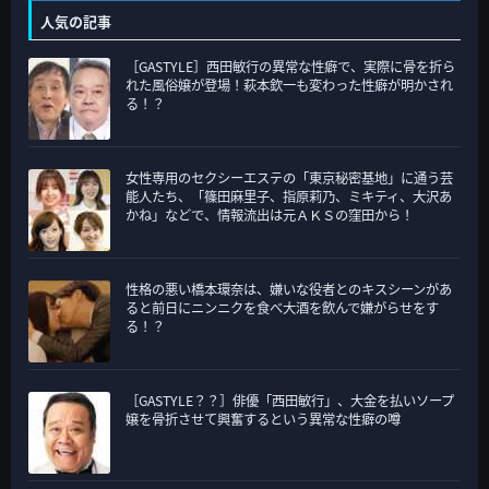
テ
人気の記事
ゴ
［GASTYLE］西田敏行の異常な性癖で、実際に骨を折ら
リ
れた風俗嬢が登場！萩本欽一も変わった性癖が明かされ
ー
る！？
女性専用のセクシーエステの「東京秘密基地」に通う芸
能人たち、「篠田麻里子、指原莉乃、ミキティ、大沢あ
かね」などで、情報流出は元ＡＫＳの窪田から！
性格の悪い橋本環奈は、嫌いな役者とのキスシーンがあ
ると前日にニンニクを食べ大酒を飲んで嫌がらせをす
る！？
［GASTYLE？？］俳優「西田敏行」、大金を払いソープ
嬢を骨折させて興奮するという異常な性癖の噂