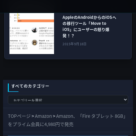
Google
次の記事
AppleのAndroidからのiOSへ
の移行ツール「Move to
iOS」にユーザーの怒り爆
発！？
2015年9月18日
すべてのカテゴリー
す
べ
て
TOPページ
>
Amazon
>
Amazon、「Fire タブレット 8GB」
の
をプライム会員に4,980円で発売
カ