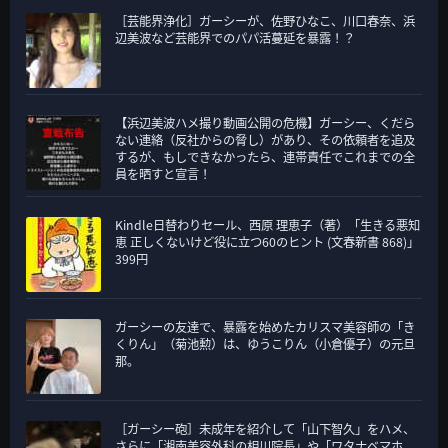
［芸能界浄化］ガーシーが、佐野ひなこ、川口春奈、浜
辺美波など芸能界でのパパ活蔓延を暴露！？
【浜辺美波ハメ撮り動画公開の危機】ガーシー、くだら
ない連絡（反社からの脅し）があり、その依頼者を追及
するが、もしできなかったら、連帯責任でこれまでの全
員を晒すと宣言！
Kindle日替わりセール、西原 理恵子（著）「生きる悪知
恵 正しくないけど役に立つ60のヒント (文春新書 868)」
399円
ガーシーの友達で、暴露を始めたカリスマ美容師の「き
くりん」（菊池勲）は、ゆうこりん（小倉優子）の元旦
那。
［ガーシー砲］未成年を紹介して「山下智久」をハメ、
さらに「湘南美容外科の相川院長」や「ワタナベマホ