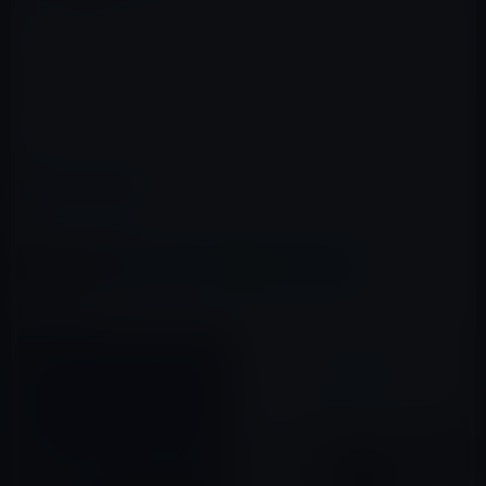
ほかにも、Fire HD 8、Fire HD 10の予約受付を開始してい
ます。
→Fireタブレット
カテゴリー
Amazon
この記事をシェア
X(Twitter)
Facebook
LINE
B!はてブ
関連記事
Amazonによる電子書籍の販売
開始は7月か？