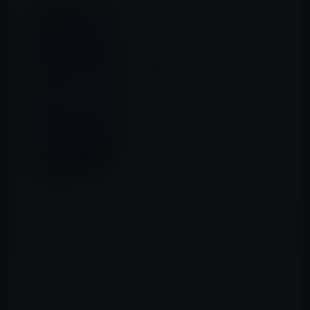
Amazonが、「Fire タブレット 8GB」をプライム会員に
4,980円で発売します。出荷は9月30日で、現在はAmazon
で予約可の可能です。
・OS：Fire OS 5
・ディスプレイ：7インチ（1024 x 600 / 171ppi)