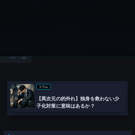
コ
ナ
深層系モッドログ / MODLOG
ン
ビ
ライフ、サイエンス、ガジェットほか、この迷宮を楽しむ人たちへ
テ
ゲ
ン
ー
ツ
シ
貧困
へ
ョ
ス
ン
HOME
貧困
キ
に
ッ
移
プ
動
コラム
【異次元の的外れ】独身を救わない少
子化対策に意味はあるか？