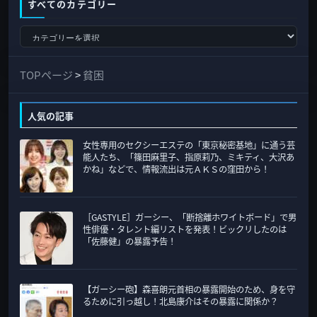
すべてのカテゴリー
す
べ
て
TOPページ
>
貧困
の
カ
人気の記事
テ
女性専用のセクシーエステの「東京秘密基地」に通う芸
ゴ
能人たち、「篠田麻里子、指原莉乃、ミキティ、大沢あ
リ
かね」などで、情報流出は元ＡＫＳの窪田から！
ー
［GASTYLE］ガーシー、「断捨離ホワイトボード」で男
性俳優・タレント編リストを発表！ビックリしたのは
「佐藤健」の暴露予告！
【ガーシー砲】森喜朗元首相の暴露開始のため、身を守
るために引っ越し！北島康介はその暴露に関係か？