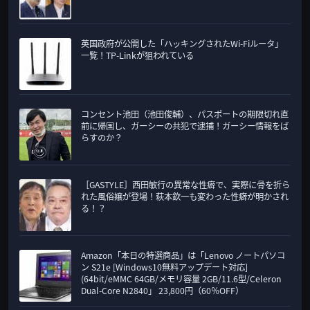
英国政府が公開した「ハッキングされたWi-Fiルータ」
一覧！TP-Linkが狙われている
コンセント池田（池田俊輔）、パスポートの期限切れ直
前に帰国し、ガーシーの共犯で逮捕！ガーシー情報をば
らすのか？
［GASTYLE］西田敏行の異常な性癖で、実際に骨を折ら
れた風俗嬢が登場！萩本欽一も変わった性癖が明かされ
る！？
Amazon「本日の特選商品」は「Lenovo ノートパソコ
ン S21e [Windows10無料アップデート対応]
(64bit/eMMC 64GB/メモリ容量 2GB/11.6型/Celeron
Dual-Core N2840」 23,800円（60％OFF）