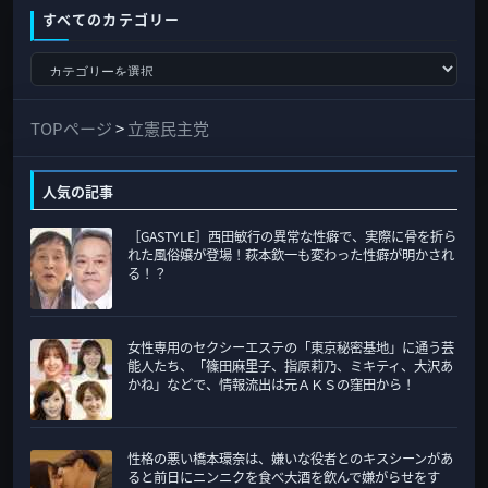
すべてのカテゴリー
す
べ
て
TOPページ
>
立憲民主党
の
カ
人気の記事
テ
［GASTYLE］西田敏行の異常な性癖で、実際に骨を折ら
ゴ
れた風俗嬢が登場！萩本欽一も変わった性癖が明かされ
リ
る！？
ー
女性専用のセクシーエステの「東京秘密基地」に通う芸
能人たち、「篠田麻里子、指原莉乃、ミキティ、大沢あ
かね」などで、情報流出は元ＡＫＳの窪田から！
性格の悪い橋本環奈は、嫌いな役者とのキスシーンがあ
ると前日にニンニクを食べ大酒を飲んで嫌がらせをす