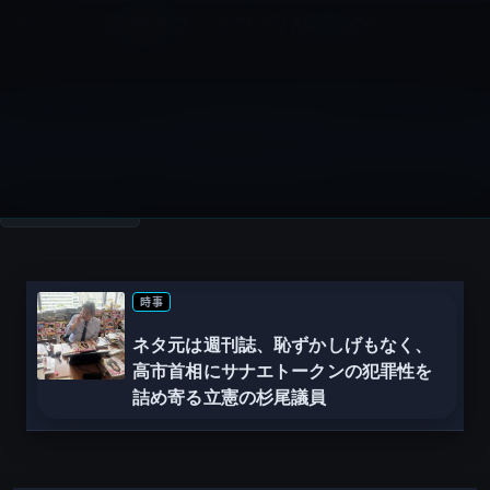
コ
ナ
深層系モッドログ / MODLOG
ン
ビ
ライフ、サイエンス、ガジェットほか、この迷宮を楽しむ人たちへ
テ
ゲ
ン
ー
ツ
シ
立憲民主党
へ
ョ
ス
ン
HOME
立憲民主党
キ
に
ッ
移
プ
動
時事
ネタ元は週刊誌、恥ずかしげもなく、
高市首相にサナエトークンの犯罪性を
詰め寄る立憲の杉尾議員