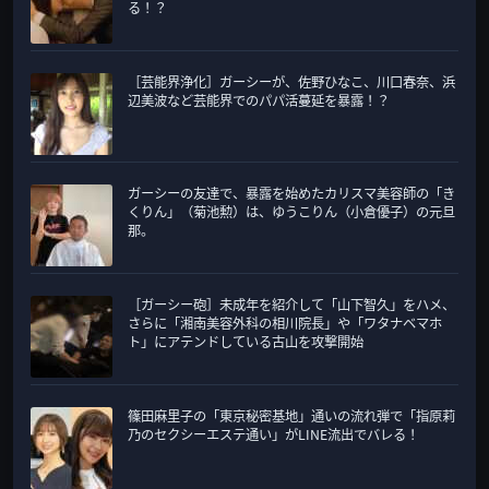
る！？
［芸能界浄化］ガーシーが、佐野ひなこ、川口春奈、浜
辺美波など芸能界でのパパ活蔓延を暴露！？
ガーシーの友達で、暴露を始めたカリスマ美容師の「き
くりん」（菊池勲）は、ゆうこりん（小倉優子）の元旦
那。
［ガーシー砲］未成年を紹介して「山下智久」をハメ、
さらに「湘南美容外科の相川院長」や「ワタナベマホ
ト」にアテンドしている古山を攻撃開始
篠田麻里子の「東京秘密基地」通いの流れ弾で「指原莉
乃のセクシーエステ通い」がLINE流出でバレる！