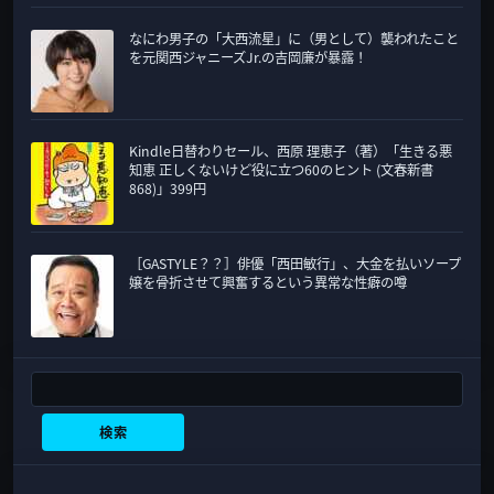
なにわ男子の「大西流星」に（男として）襲われたこと
を元関西ジャニーズJr.の吉岡廉が暴露！
Kindle日替わりセール、西原 理恵子（著）「生きる悪
知恵 正しくないけど役に立つ60のヒント (文春新書
868)」399円
［GASTYLE？？］俳優「西田敏行」、大金を払いソープ
嬢を骨折させて興奮するという異常な性癖の噂
検索
検索