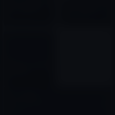
任天堂、スマートフォン向けア
ップグレード。画面レイアウト
プリ「スーパーマリオカート」
の変更、検索機能を追加！
を開発中！配信開始は2019年3
2011年10月19日
月
2018年02月01日
【iPadアプリ】エレクトロニク
ス情報誌「eTech」日本語版が
無料で公開中です。
2011年11月03日
コメントを残す
メールアドレスが公開されることはありません。
※
が付いている欄は
必須項目です