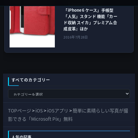
『iPhone6s ケース
「iPhone6 ケース」手帳型
「人気」スタンド 機能「カー
ド収納 スイカ」プレミアム合
成皮革』ほか
2016年7月28日
すべてのカテゴリー
す
べ
て
TOPページ
>
iOS
>
iOSアプリ
>
簡単に素晴らしい写真が撮
の
影できる「Microsoft Pix」無料
カ
テ
人気の記事