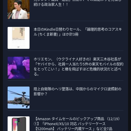
続ける政治家人生！！
本日のKindle日替わりセール、「論理的思考のコアスキ
ル (ちくま新書) 」ほか計3冊
ホリエモン、（ウクライナ人好きの）楽天三木谷社長が
「ヤバイから、社員一人当たり5件の楽天モバイルの契約
をとってこい！」と檄を飛ばすほど危機的状況だと述べ
る。
陸上自衛隊のヘリ墜落は、中国からのマイクロ波照射の
影響か？
【Amazon タイムセールのピックアップ商品 （12/19）
①】「iPhoneX/XS/10 対応 バッテリーケース
【5200mah】 バッテリー内蔵ケース 」など全7品