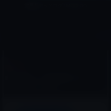
コ
ナ
深層系モッドログ / MODLOG
ン
ビ
ライフ、サイエンス、ガジェットほか、この迷宮を楽しむ人たちへ
テ
ゲ
ン
ー
IOSアプリ
ツ
シ
HOME
iOS
iOSアプリ
簡単に素晴らしい写真が撮影できる「Microsoft Pix」無料
へ
ョ
ス
ン
キ
に
ッ
移
2016年7月28日
M林檎
プ
動
iOSアプリ
簡単に素晴らしい写真が撮影できる
「Microsoft Pix」無料