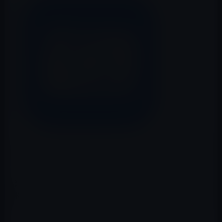
Microsoftが、自動でベストショットが撮影できる無料ア
プリ「Microsoft Pix」を公開しています。
動くものを撮影するときには、自動でベストなピントで
撮影してくれたり、露出も標準カメラアプリよりも上手
く調整してくれる秀逸カメラアプリです。