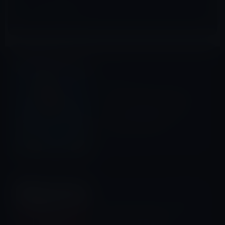
iOSアプリ
前の記事
ポケモンGOのアシスタントア
プリ！？「ポケットモンスタ
ーの出現情報を確認できる
PokeWhereは無料」
2016年7月28日
Amazonタイムセール
次の記事
本日のAmazonタイムセール/
ピックアップ商品は