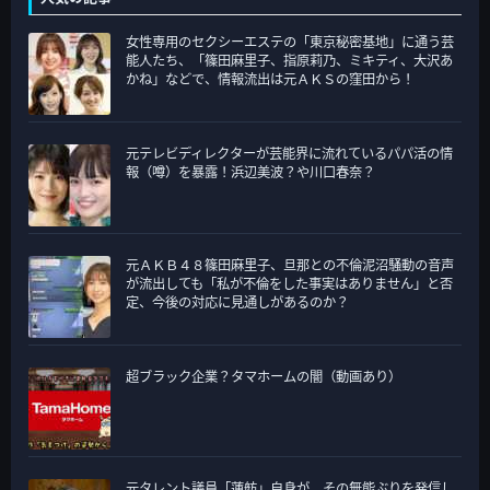
ゴ
女性専用のセクシーエステの「東京秘密基地」に通う芸
リ
能人たち、「篠田麻里子、指原莉乃、ミキティ、大沢あ
ー
かね」などで、情報流出は元ＡＫＳの窪田から！
元テレビディレクターが芸能界に流れているパパ活の情
報（噂）を暴露！浜辺美波？や川口春奈？
元ＡＫＢ４８篠田麻里子、旦那との不倫泥沼騒動の音声
が流出しても「私が不倫をした事実はありません」と否
定、今後の対応に見通しがあるのか？
超ブラック企業？タマホームの闇（動画あり）
元タレント議員「蓮舫」自身が、その無能ぶりを発信し