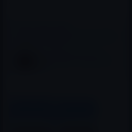
標準カメラアプリに不満足な方はどうぞ！
📖 あわせて読みたい記事
Google Booksアプリが公開されましたが、日本ではま
だダウンロードできません。
Netflix、iOS公式アプリをバージョン
11.12.0にアップデート！ビデオプレイヤー
を刷新
App Store → Microsoft Pix