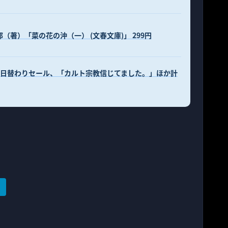
郎（著）「菜の花の沖（一） (文春文庫)」 299円
ndle日替わりセール、「カルト宗教信じてました。」ほか計