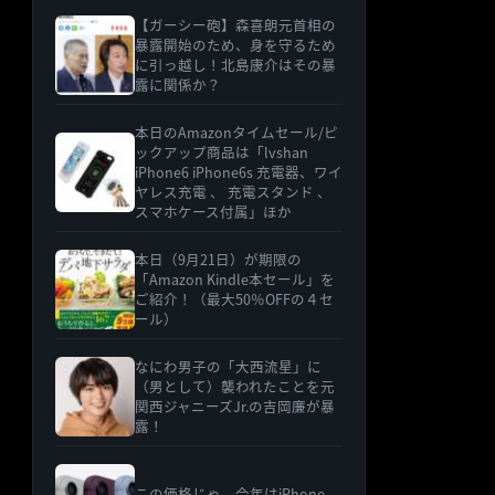
【ガーシー砲】森喜朗元首相の
暴露開始のため、身を守るため
に引っ越し！北島康介はその暴
露に関係か？
本日のAmazonタイムセール/ピ
ックアップ商品は「lvshan
iPhone6 iPhone6s 充電器、ワイ
ヤレス充電 、 充電スタンド 、
スマホケース付属」ほか
本日（9月21日）が期限の
「Amazon Kindle本セール」を
ご紹介！（最大50％OFFの４セ
ール）
なにわ男子の「大西流星」に
（男として）襲われたことを元
関西ジャニーズJr.の吉岡廉が暴
露！
この価格じゃ、今年はiPhone