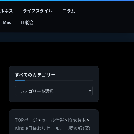
フルネス
ライフスタイル
コラム
Mac
IT総合
すべてのカテゴリー
す
べ
て
の
TOPページ
>
セール情報
>
Kindle本
>
カ
Kindle日替わりセール、一坂太郎 (著)
テ