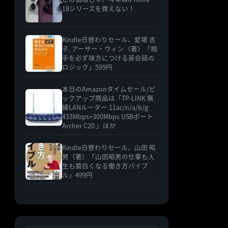
18シリーズを買えない！
Kindle日替わりセール、愛場 吉
子, アーサー・ウィン（著）「相
手を必ず味方につける英会話の
ロジック」599円
本日のAmazonタイムセール/ピ
ックアップ商品は「TP-LINK 無
線LANルーター 11ac/n/a/b/g
433Mbps+300Mbps USBポート
Archer C20 」ほか
Kindle日替わりセール、山田 昭
男（著）「山田昭男の仕事も人
生も面白くなる働き方バイブ
ル」499円