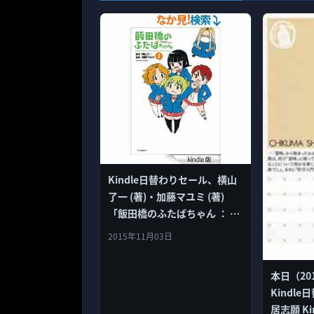
Kindle日替わりセール、横山
了一 (著)・加藤マユミ (著)
「飯田橋のふたばちゃん ： 1
(アクションコミックス)」99
2015年11月03日
円
本日（20
Kindl
居志願 K