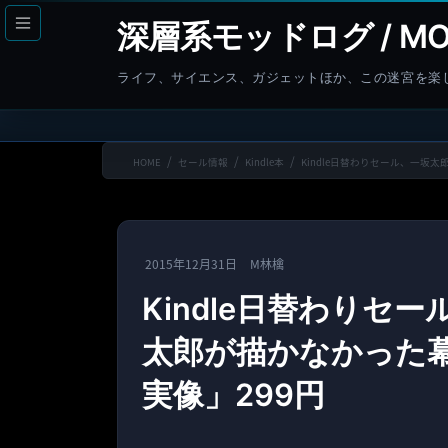
コ
ナ
深層系モッドログ / MO
ン
ビ
テ
ゲ
ライフ、サイエンス、ガジェットほか、この迷宮を楽
ン
ー
ツ
シ
へ
ョ
HOME
セール情報
Kindle本
Kindle日替わりセール、一坂
ス
ン
キ
に
ッ
移
プ
動
2015年12月31日
M林檎
Kindle日替わりセー
太郎が描かなかった
実像」299円