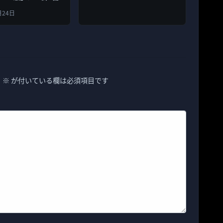
№1行列店に教わる」499円
月24日
。
※
が付いている欄は必須項目です