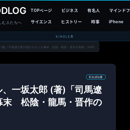
DLOG
TOPページ
ビジネス
有名人
マインド
サイエンス
ヒストリー
時事
iPhone
しむ人たちへ
KINDLE本
太郎 (著)「司馬遼太郎が描かなかった幕末 松陰・龍馬・晋作の実像」299円
Kindle本
ル、一坂太郎 (著)「司馬遼
幕末 松陰・龍馬・晋作の