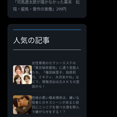
「司馬遼太郎が描かなかった幕末 松
ゴ
陰・龍馬・晋作の実像」299円
リ
ー
人気の記事
女性専用のセクシーエステの
「東京秘密基地」に通う芸能人
たち、「篠田麻里子、指原莉
乃、ミキティ、大沢あかね」な
どで、情報流出は元ＡＫＳの窪
田から！
性格の悪い橋本環奈は、嫌いな
役者とのキスシーンがあると前
日にニンニクを食べ大酒を飲ん
で嫌がらせをする！？