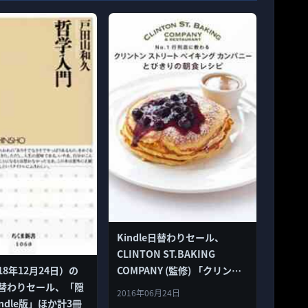
Kindle日替わりセール、
CLINTON ST.BAKING
COMPANY (監修) 「クリント
18年12月24日）の
ンストリートベイキングカン
e日替わりセール、「隠
2016年06月24日
パニー とびきりの朝食レシピ
indle版」ほか計3冊