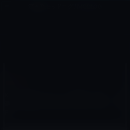
コ
ナ
深層系モッドログ / MODLOG
ン
ビ
ライフ、サイエンス、ガジェットほか、この迷宮を楽しむ人たちへ
テ
ゲ
ン
ー
KINDLE本
ツ
シ
HOME
セール情報
Kindle本
へ
ョ
Kindle日替わりセール、梅原 猛 （著）「古事記 増補新版 学研M文庫 (学研Ｍ文庫)」199円
ス
ン
キ
に
ッ
移
プ
動
2015年12月23日
M林檎
Kindle本
Kindle日替わりセール、梅原 猛 （著）「古
事記 増補新版 学研M文庫 (学研Ｍ文庫)」199
円