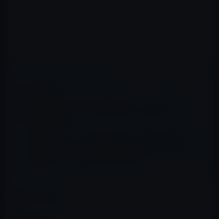
📖 あわせて読みたい記事
【Amazon Kindle本セール】『50%OFF以
上』 ライトノベルフェア（3/1まで）
本日（2021年2月22日）のKindle日替わりセ
ール、『宇宙兄弟 「完璧なリーダー」は、も
ういらない。』ほか計３冊
カテゴリー
Kindle本
この記事をシェア