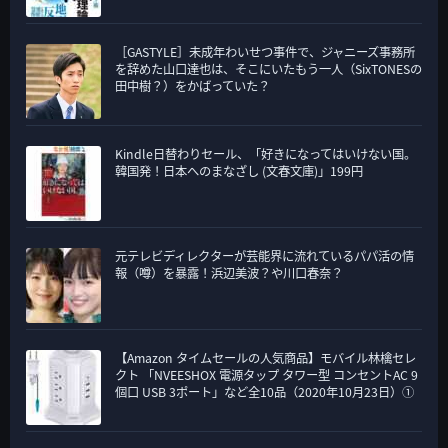
［GASTYLE］未成年わいせつ事件で、ジャニーズ事務所
を辞めた山口達也は、そこにいたもう一人（SixTONESの
田中樹？）をかばっていた？
Kindle日替わりセール、「好きになってはいけない国。
韓国発！日本へのまなざし (文春文庫)」199円
元テレビディレクターが芸能界に流れているパパ活の情
報（噂）を暴露！浜辺美波？や川口春奈？
【Amazon タイムセールの人気商品】モバイル林檎セレ
クト 「NVEESHOX 電源タップ タワー型 コンセントAC 9
個口 USB 3ポート」など全10品（2020年10月23日）①