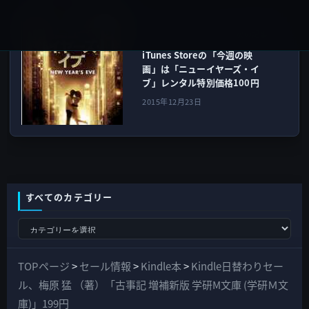
ムービー
次の記事
iTunes Storeの「今週の映
画」は「ニューイヤーズ・イ
ブ」レンタル特別価格100円
2015年12月23日
すべてのカテゴリー
す
べ
て
TOPページ
>
セール情報
>
Kindle本
>
Kindle日替わりセー
の
ル、梅原 猛 （著）「古事記 増補新版 学研M文庫 (学研Ｍ文
カ
庫)」199円