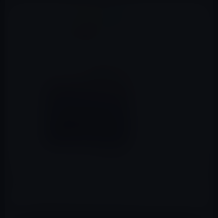
本日（2015年12月23日）のKindle日替わりセールは、梅
原 猛 （著）「古事記 増補新版 学研M文庫 (学研Ｍ文庫)」
です。価格は199円となっています。