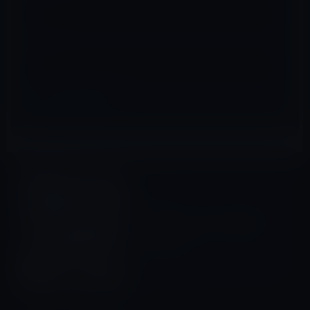
サイト
iPhone 7 / Plus
前の記事
3.5ミリ・オーディオコネクタ
がないiPhone 7（コンセプト
デザイン）
2015年12月23日