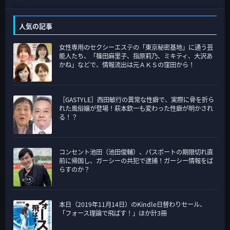
テ
ゴ
人気の記事
リ
女性専用のセクシーエステの「東京秘密基地」に通う芸
ー
能人たち、「篠田麻里子、指原莉乃、ミキティ、大沢あ
かね」などで、情報流出は元ＡＫＳの窪田から！
［GASTYLE］西田敏行の異常な性癖で、実際に骨を折ら
れた風俗嬢が登場！萩本欽一も変わった性癖が明かされ
る！？
コンセント池田（池田俊輔）、パスポートの期限切れ直
前に帰国し、ガーシーの共犯で逮捕！ガーシー情報をば
らすのか？
本日（2019年11月14日）のKindle日替わりセール、
「フォース理論で飛ばす！」ほか計3冊