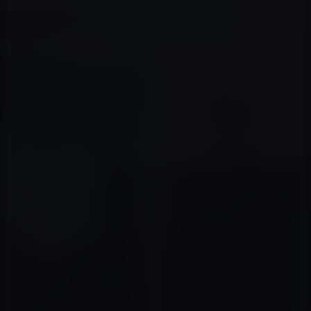
X(Twitter)
Facebook
LINE
B!はてブ
関連記事
本日（2020年9月4日）の
Kindle日替わりセール、「楽し
くなければ成果は出ない」ほか
計3冊
2020年09月04日
Kindle日替わりセール、平野啓
一郎（著）「ドーン (講談社文
庫)」399円