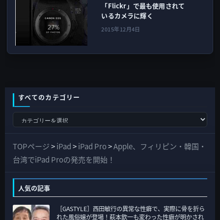
「Flickr」で最も使用されて
いるカメラに輝く
2015年12月4日
すべてのカテゴリー
す
べ
て
TOPページ
>
iPad
>
iPad Pro
>
Apple、フィリピン・韓国・
の
台湾でiPad Proの発売を開始！
カ
テ
人気の記事
ゴ
［GASTYLE］西田敏行の異常な性癖で、実際に骨を折ら
リ
れた風俗嬢が登場！萩本欽一も変わった性癖が明かされ