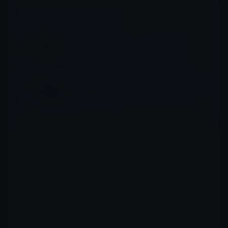
📖 あわせて読みたい記事
新iPad Proの美しいレンダリング画像！
ソフトバンクとau、6月13日に「新しい10.5
インチiPad Proおよび12.9インチiPad Proを
発売」とアナウンス
アングィラ
アンチグアバーブーダ
オーストラリア
オーストリア
ベルギー
カナダ
ケイマン諸島