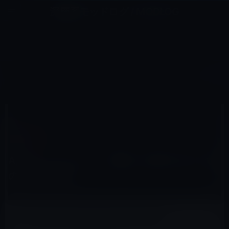
コ
ナ
深層系モッドログ / MODLOG
ン
ビ
ライフ、サイエンス、ガジェットほか、この迷宮を楽しむ人たちへ
テ
ゲ
ン
ー
IPAD PRO
ツ
シ
HOME
iPad
iPad Pro
Apple、フィリピン・韓国・台湾でiPad Proの発売を開始！
へ
ョ
ス
ン
キ
に
ッ
移
2015年12月4日
M林檎
プ
動
iPad Pro
Apple、フィリピン・韓国・台湾でiPad Pro
の発売を開始！