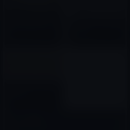
Apple、iPad ProのPR動画
「Augment Reality」と「Take
iPad Proのレンダリング動画
notes」をYouTubeで公開！
（YouTube）
2018年01月14日
2015年09月05日
Apple、iPad Proの下取り額を
大幅に増額！
2020年03月28日
コメントを残す
メールアドレスが公開されることはありません。
※
が付いている欄は