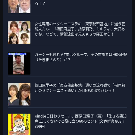
ー
る！？
女性専用のセクシーエステの「東京秘密基地」に通う芸
能人たち、「篠田麻里子、指原莉乃、ミキティ、大沢あ
かね」などで、情報流出は元ＡＫＳの窪田から！
ガーシーも恐れるZ李はグループ、その首謀者は田記正規
（たきまさのり）か？
篠田麻里子の「東京秘密基地」通いの流れ弾で「指原莉
乃のセクシーエステ通い」がLINE流出でバレる！
Kindle日替わりセール、西原 理恵子（著）「生きる悪知
恵 正しくないけど役に立つ60のヒント (文春新書 868)」
399円