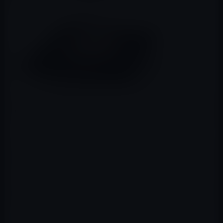
Appleが、12月3日よりフィリピン・韓国・台湾でiPad
Proの発売を開始しました。Apple Store、Appleオンライ
ンストア、正規販売代理店を通じて販売されてます。
Appleは、ブラジル、インド、インドネシア、イスラエ
ル、南アフリカ、ベトナム各国のサイトで、まもなく発
売とアナウンスしています。
現在、iPad Proが発売されている国・地域は以下の通りで
す。