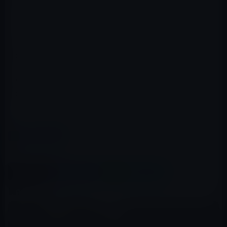
タイ
トリニダード・トバゴ
トルコ
アラブ首長国連邦
米国
イギリス
ウルグアイ
米領バージン諸島
（via
MacRumors
）
カテゴリー
iPad Pro
この記事をシェア
X(Twitter)
Facebook
LINE
B!はてブ
関連記事