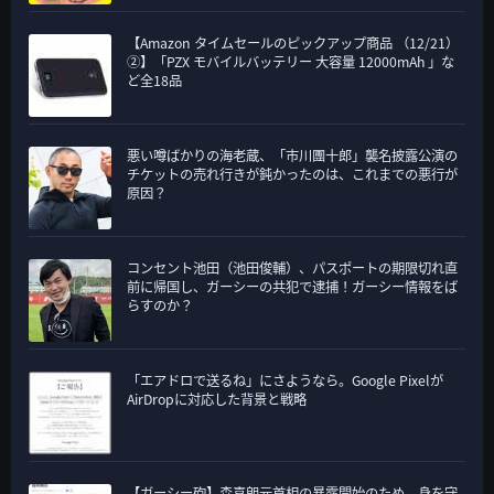
【Amazon タイムセールのピックアップ商品 （12/21）
②】「PZX モバイルバッテリー 大容量 12000mAh 」な
ど全18品
悪い噂ばかりの海老蔵、「市川團十郎」襲名披露公演の
チケットの売れ行きが鈍かったのは、これまでの悪行が
原因？
コンセント池田（池田俊輔）、パスポートの期限切れ直
前に帰国し、ガーシーの共犯で逮捕！ガーシー情報をば
らすのか？
「エアドロで送るね」にさようなら。Google Pixelが
AirDropに対応した背景と戦略
【ガーシー砲】森喜朗元首相の暴露開始のため、身を守