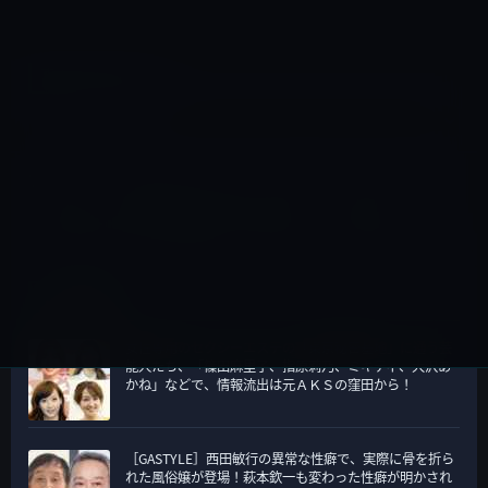
すべてのカテゴリー
す
べ
て
TOPページ
>
Apple TV（tvOS）
>
tVOSアプリ
>
Apple、
の
「Apple TV」の広告動画「HBO NOW」「Netflix」
カ
「Disney Infinity 3.0 Edition: Star Wars」など5本を公開！
テ
ゴ
人気の記事
リ
女性専用のセクシーエステの「東京秘密基地」に通う芸
ー
能人たち、「篠田麻里子、指原莉乃、ミキティ、大沢あ
かね」などで、情報流出は元ＡＫＳの窪田から！
［GASTYLE］西田敏行の異常な性癖で、実際に骨を折ら
れた風俗嬢が登場！萩本欽一も変わった性癖が明かされ