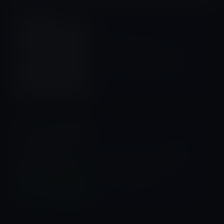
Sierra以前
前の記事
Apple、OS X 10.11.2 El
Capitan beta 4［build：
15C47a］を開発者に公開！
2015年11月18日
ムービー
次の記事
iTunes Storeの「今週の映
画」は「サイドウェイ」レン
タル特別価格100円
2015年11月18日