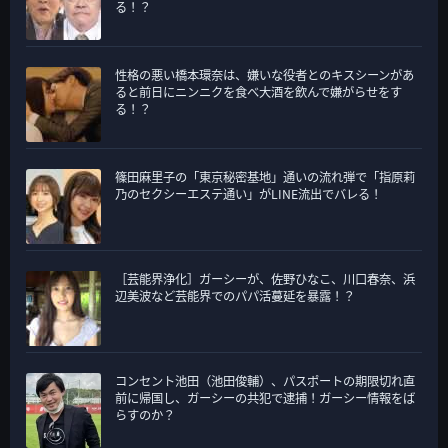
る！？
性格の悪い橋本環奈は、嫌いな役者とのキスシーンがあ
ると前日にニンニクを食べ大酒を飲んで嫌がらせをす
る！？
篠田麻里子の「東京秘密基地」通いの流れ弾で「指原莉
乃のセクシーエステ通い」がLINE流出でバレる！
［芸能界浄化］ガーシーが、佐野ひなこ、川口春奈、浜
辺美波など芸能界でのパパ活蔓延を暴露！？
コンセント池田（池田俊輔）、パスポートの期限切れ直
前に帰国し、ガーシーの共犯で逮捕！ガーシー情報をば
らすのか？