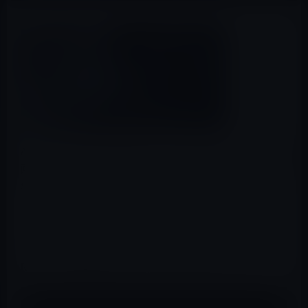
Appleが、YouTubeの公式チャンネルでApple TVの広告動
画「HBO NOW」「Netflix」「Disney Infinity 3.0 Edition:
Star Wars」など５本を公開しています。
「HBO」は、ケーブルテレビのコンテンツ配信アプリ
で、「Netflix」は、ストリーミング動画配信のアプリ、
「Disney Infinity 3.0 Edition: Star Wars」「Crossy
Road」「Asphalt 8」は、ゲームアプリです。