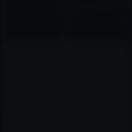
代）」向けのストリーミングア
プリ「Appleイベント」を公開
Apple、強い需要を受けて新
2016年03月18日
Appleテレビの開発キットを追
加提供
2015年10月04日