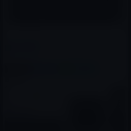
（via
MacRumors
）
カテゴリー
tVOSアプリ
この記事をシェア
X(Twitter)
Facebook
LINE
B!はてブ
関連記事
Apple、3月21日のメディアイベ
ント前に「Apple TV(第4世