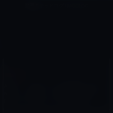
コ
ナ
深層系モッドログ / MODLOG
ン
ビ
ライフ、サイエンス、ガジェットほか、この迷宮を楽しむ人たちへ
テ
ゲ
ン
ー
TVOSアプリ
ツ
シ
HOME
Apple TV（tvOS）
tVOSアプリ
へ
ョ
Apple、「Apple TV」の広告動画「HBO NOW」「Netflix」「Disney Infinity 3.0 Edition: Star Wars」な
ど5本を公開！
ス
ン
キ
に
ッ
移
プ
動
2015年11月18日
M林檎
tVOSアプリ
Apple、「Apple TV」の広告動画「HBO
NOW」「Netflix」「Disney Infinity 3.0
Edition: Star Wars」など5本を公開！