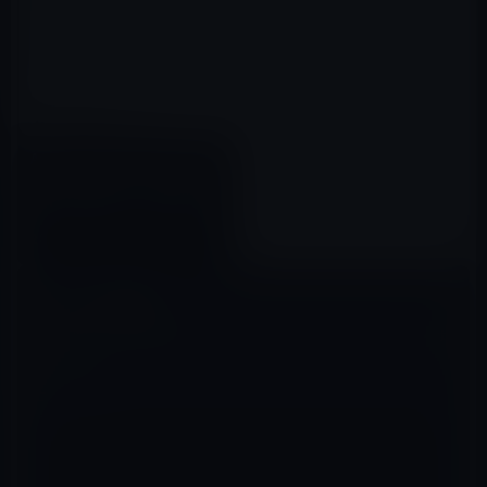
Apple、「Apple TV」のApp
Storeで数日中に「Amazon プ
ライムビデオ」アプリを公開
か？
2017年12月06日
コメントを残す
メールアドレスが公開されることはありません。
※
が付いている欄は
必須項目です
コメント
※