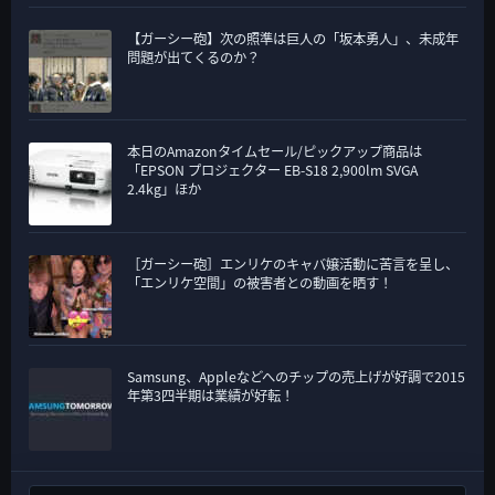
【ガーシー砲】次の照準は巨人の「坂本勇人」、未成年
問題が出てくるのか？
本日のAmazonタイムセール/ピックアップ商品は
「EPSON プロジェクター EB-S18 2,900lm SVGA
2.4kg」ほか
［ガーシー砲］エンリケのキャバ嬢活動に苦言を呈し、
「エンリケ空間」の被害者との動画を晒す！
Samsung、Appleなどへのチップの売上げが好調で2015
年第3四半期は業績が好転！