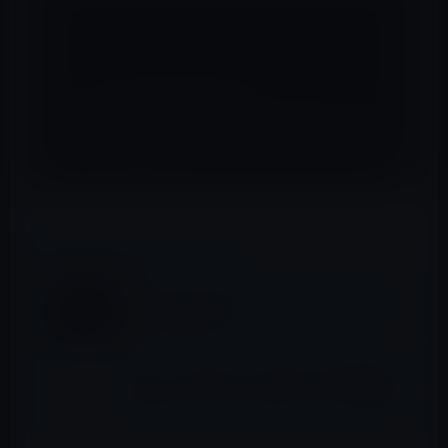
📖 あわせて読みたい記事
Apple TVに「Apple Music Festival」専用チ
ャンネルが登場！
Apple、「Apple TV」のApp Storeで数日中
に「Amazon プライムビデオ」アプリを公開
か？