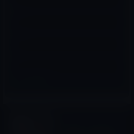
名前
※
メール
※
サイト
iPad mini
前の記事
「iPad mini 4」の開封の儀と