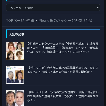
す
べ
て
TOPページ
>
壁紙
>
iPhone 6sのパッケージ画像（4色）
の
カ
人気の記事
テ
女性専用のセクシーエステの「東京秘密基地」に通う芸
ゴ
能人たち、「篠田麻里子、指原莉乃、ミキティ、大沢あ
リ
かね」などで、情報流出は元ＡＫＳの窪田から！
ー
【ガーシー砲】森喜朗元首相の暴露開始のため、身を守
るために引っ越し！北島康介はその暴露に関係か？
［GASTYLE］西田敏行の異常な性癖で、実際に骨を折ら
れた風俗嬢が登場！萩本欽一も変わった性癖が明かされ
る！？