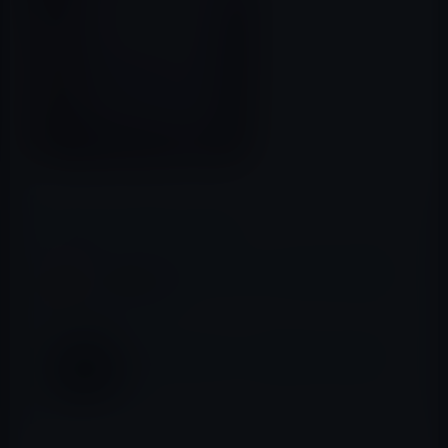
📖 あわせて読みたい記事
夏向きのカラフルでシンプルなiPhone用壁
紙（6枚）
シンプルなハロウィーン壁紙（iPhone用5
枚）