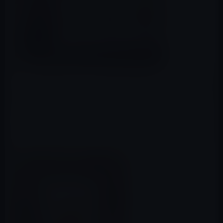
スペイン語のサイト、
iPhoneros
が中国から入手したとさ
れるiPhone 6sのパッケージ画像を公開しています。（via
MacRumors
）
パッケージには、カラーモデルごとに異なった壁紙を表
示したiPhone 6sのイメージがプリントされています。