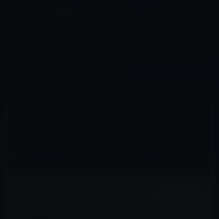
コ
ナ
深層系モッドログ / MODLOG
ン
ビ
ライフ、サイエンス、ガジェットほか、この迷宮を楽しむ人たちへ
テ
ゲ
ン
ー
壁紙
ツ
シ
HOME
壁紙
iPhone 6sのパッケージ画像（4色）
へ
ョ
ス
ン
キ
に
ッ
移
2015年9月19日
M林檎
プ
動
壁紙
iPhone 6sのパッケージ画像（4色）