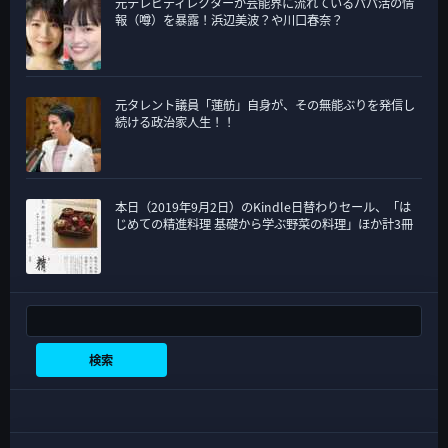
元テレビディレクターが芸能界に流れているパパ活の情
報（噂）を暴露！浜辺美波？や川口春奈？
元タレント議員「蓮舫」自身が、その無能ぶりを発信し
続ける政治家人生！！
本日（2019年9月2日）のKindle日替わりセール、「は
じめての精進料理 基礎から学ぶ野菜の料理」ほか計3冊
検索
検索