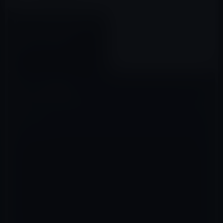
Mac用の高品質の壁紙を取得で
きるアプリ「Unsplash
Wallpapers」無料
2017年10月01日
コメントを残す
メールアドレスが公開されることはありません。
※
が付いている欄は
必須項目です
コメント
※