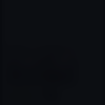
ローズゴールドは、オレンジの魚、するバーは青い魚、
ゴールドはブルーとゴールド、スペースグレイは、赤い魚
になっています。
また、以下のようなローズゴールドのiPhoneとiPhone 6s
のリーク画像も中国語のサイトFengによって公開されて
います。