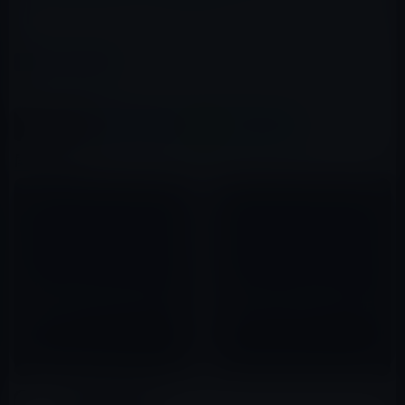
カテゴリー
Macアプリ
この記事をシェア
X(Twitter)
Facebook
LINE
B!はてブ
関連記事
【Mac/Windows】Mozilla
Tapbotsが、Tweetbot for
FoundationがFiirefox 8.0をリ
Mac Alpha 3を公開！バグ修正
リース！
2012年07月24日
2011年11月09日