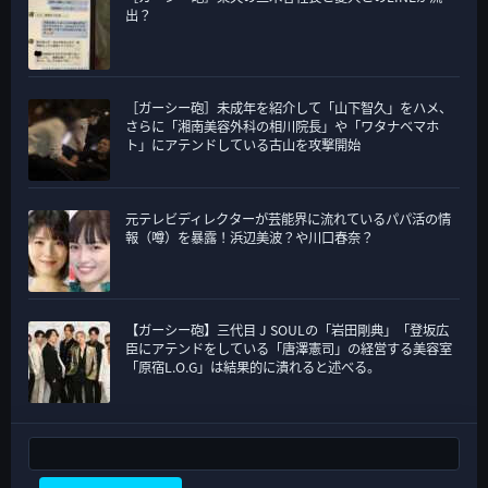
出？
［ガーシー砲］未成年を紹介して「山下智久」をハメ、
さらに「湘南美容外科の相川院長」や「ワタナベマホ
ト」にアテンドしている古山を攻撃開始
元テレビディレクターが芸能界に流れているパパ活の情
報（噂）を暴露！浜辺美波？や川口春奈？
【ガーシー砲】三代目 J SOULの「岩田剛典」「登坂広
臣にアテンドをしている「唐澤憲司」の経営する美容室
「原宿L.O.G」は結果的に潰れると述べる。
検索