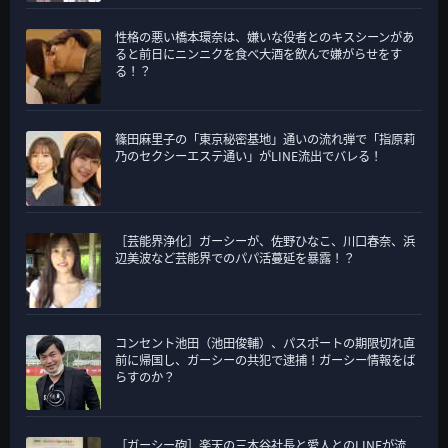
性格の悪い橋本環奈は、嫌いな役者とのキスシーンがあ
ると前日にニンニクを食べ大酒を飲んで嫌がらせをす
る！？
篠田麻里子の「東京秘密基地」通いの流れ弾で「指原莉
乃のセクシーエステ通い」がLINE流出でバレる！
［芸能界浄化］ガーシーが、佐野ひなこ、川口春奈、浜
辺美波など芸能界でのパパ活蔓延を暴露！？
コンセント池田（池田俊輔）、パスポートの期限切れ直
前に帰国し、ガーシーの共犯で逮捕！ガーシー情報をば
らすのか？
［ガーシー砲］楽天の三木谷社長と愛人とのLINEが流