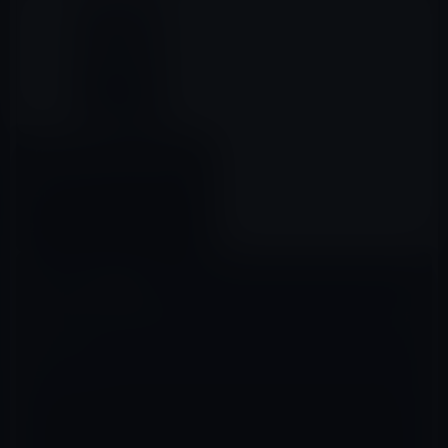
「Office for Mac 2011」は
macOS High Sierraでは非サポ
ート！
2017年09月02日
コメントを残す
メールアドレスが公開されることはありません。
※
が付いている欄は
必須項目です
コメント
※