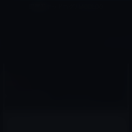
コ
ナ
深層系モッドログ / MODLOG
ン
ビ
ライフ、サイエンス、ガジェットほか、この迷宮を楽しむ人たちへ
テ
ゲ
ン
ー
MACアプリ
ツ
シ
HOME
macOS
Macアプリ
Mozillaが高速化したFirefox 9をリリース！
へ
ョ
ス
ン
キ
に
ッ
移
プ
動
2011年12月21日
M林檎
Macアプリ
Mozillaが高速化したFirefox 9をリリース！