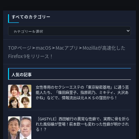
すべてのカテゴリー
す
べ
て
TOPページ
>
macOS
>
Macアプリ
>
Mozillaが高速化した
の
Firefox 9をリリース！
カ
テ
人気の記事
ゴ
女性専用のセクシーエステの「東京秘密基地」に通う芸
リ
能人たち、「篠田麻里子、指原莉乃、ミキティ、大沢あ
ー
かね」などで、情報流出は元ＡＫＳの窪田から！
［GASTYLE］西田敏行の異常な性癖で、実際に骨を折ら
れた風俗嬢が登場！萩本欽一も変わった性癖が明かされ
る！？